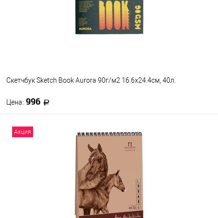
Формат
A4
A5
Скетчбук Sketch Book Aurora 90г/м2 16.6x24.4см, 40л.
996
Цена:
В корзину
Акция
В избранное
В наличии