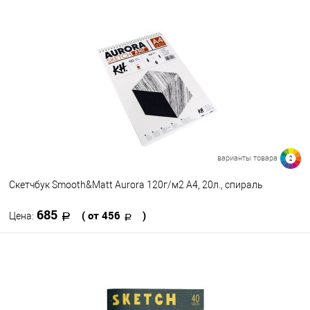
варианты товара
2
Скетчбук Smooth&Matt Aurora 120г/м2 А4, 20л., спираль
685
( от 456
)
Цена:
В корзину
В избранное
В наличии