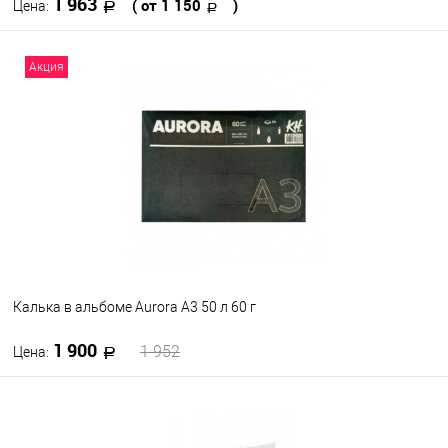
1 963
( от 1 150
)
Цена:
В корзину
Акция
В избранное
В наличии
Формат
A3
A4
Калька в альбоме Aurora А3 50 л 60 г
1 900
1 952
Цена:
В корзину