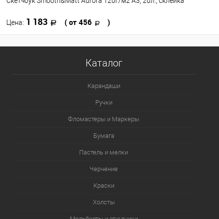
Скетчбук Smooth&Matt Aurora 120г/м2 А3, 20л., склейка
1 183
( от 456
)
Цена:
В корзину
Каталог
В избранное
В наличии
Карандаши
Формат
Ручки
A3
A4
A5
Фломастеры и Маркеры
Бумага
Пастель и мелки
Черчение
Краски
Холсты
Мольберты и этюдники