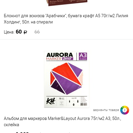
Блокнот для эскизов "Арабчики", бумага крафт А5 70г/м2 Лилия
Холдинг, 50л. на спирали
60
66
Цена:
В корзину
В избранное
В наличии
варианты товара
2
Альбом для маркеров Marker&Layout Aurora 75г/м2 А3, 50л.,
склейка