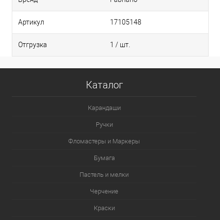
Артикул
17105148
Отгрузка
1 / шт.
Каталог
Карандаши
Ручки
Фломастеры и Маркеры
Бумага
Пастель и мелки
Черчение
Краски