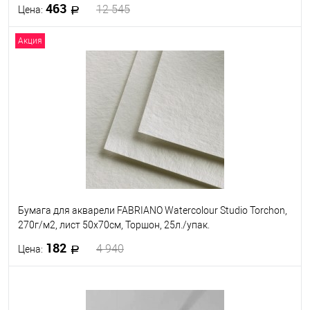
463
12 545
Цена:
Акция
В корзину
В избранное
Под заказ
Бумага для акварели FABRIANO Watercolour Studio Torchon,
270г/м2, лист 50x70см, Торшон, 25л./упак.
182
4 940
Цена:
В корзину