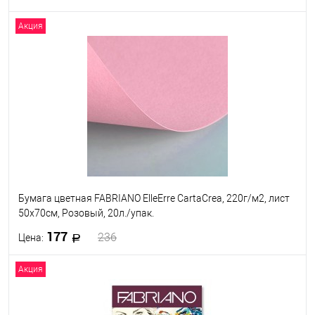
Акция
В корзину
В избранное
Под заказ
Бумага цветная FABRIANO ElleErre CartaCrea, 220г/м2, лист
50x70см, Розовый, 20л./упак.
177
236
Цена:
Акция
В корзину