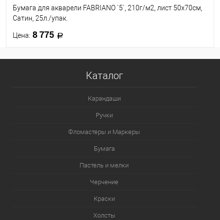
Бумага для акварели FABRIANO `5`, 210г/м2, лист 50x70см,
Сатин, 25л./упак.
8 775
Цена:
В корзину
Каталог
В избранное
Под заказ
Карандаши
Ручки
Фломастеры и Маркеры
Бумага
Пастель и мелки
Черчение
Краски
Холсты