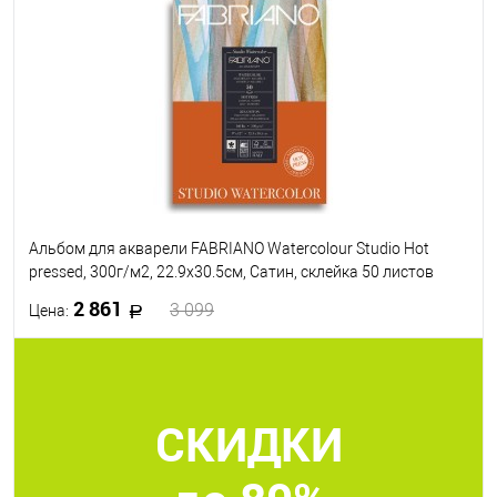
В избранное
Под заказ
Альбом для акварели FABRIANO Watercolour Studio Hot
pressed, 300г/м2, 22.9x30.5см, Сатин, склейка 50 листов
2 861
3 099
Цена:
В корзину
СКИДКИ
В избранное
Под заказ