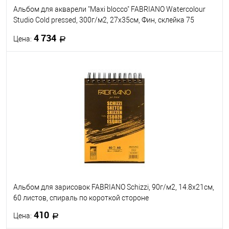
Альбом для акварели "Maxi blocco" FABRIANO Watercolour
Studio Cold pressed, 300г/м2, 27x35см, Фин, склейка 75
листов
4 734
Цена:
В корзину
В избранное
Под заказ
Альбом для зарисовок FABRIANO Schizzi, 90г/м2, 14.8x21см,
60 листов, спираль по короткой стороне
410
Цена: