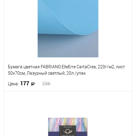
В избранное
В наличии
Бумага цветная FABRIANO ElleErre CartaCrea, 220г/м2, лист
50x70см, Лазурный светлый, 20л./упак.
177
236
Цена:
В корзину
В избранное
Под заказ