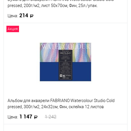
pressed, 200г/м2, лист 50x70см, Фин, 25л./упак.
214
Цена:
Акция
В корзину
В избранное
Под заказ
Альбом для акварели FABRIANO Watercolour Studio Cold
pressed, 300г/м2, 24x32см, Фин, склейка 12 листов
1 147
1 242
Цена: