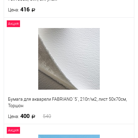
416
Цена:
Акция
В корзину
В избранное
Под заказ
Бумага для акварели FABRIANO `5`, 210г/м2, лист 50x70см,
Торшон
400
540
Цена:
Акция
В корзину