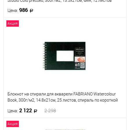
Studio Cold pressed, 300г/м2, 13.5x21см, Фин, 12 листов
986
Цена:
Акция
В корзину
В избранное
Под заказ
Блокнот на спирали для акварели FABRIANO Watercolour
Book, 300г/м2, 14.8x21см, 25 листов, спираль по короткой
стороне
2 122
2 298
Цена:
Акция
В корзину