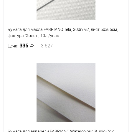
Бумага для масла FABRIANO Tela, 300г/м2, лист 50x65см,
фактура `Холст`, 10л./упак.
335
3 627
Цена:
В корзину
В избранное
Под заказ
Бумага для акварели FABRIANO Watercolour Studio Cold