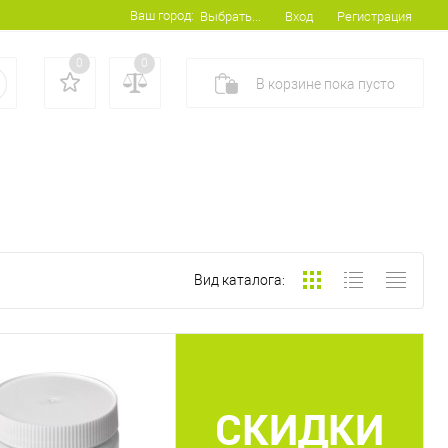
Ваш город:
Вход
Регистрация
Выбрать...
0
0
В корзине
пока
пусто
Вид каталога:
СКИДКИ