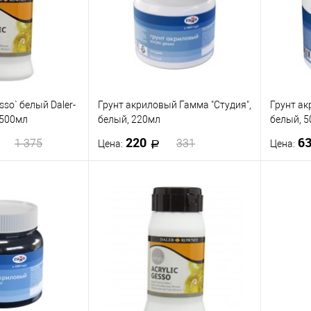
esso` белый Daler-
Грунт акриловый Гамма "Студия",
Грунт ак
 500мл
белый, 220мл
белый, 
220
6
1 375
331
Цена:
Цена:
корзину
В корзину
ик
К сравнению
Купить в 1 клик
К сравнению
Купить
В наличии
В избранное
В наличии
В изб