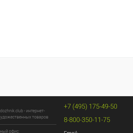
+7 (495) 175-49-50
dozhnik.club - интернет-
художественных товаров
8-800-350-11-75
ный офис: