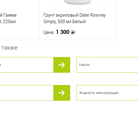
ый Гамма
Грунт акриловый Daler Rowney
й, 220мл
Simply, 500 мл Белый
1 300
Цена:
 также:
корзину
В корзину
а
Масло
ик
К сравнению
Купить в 1 клик
К сравнению
В наличии
В избранное
В наличии
Жидкость маскирующая