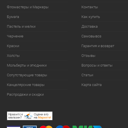
Фломастеры и Маркеры
Контакты
Бумага
Как купить
Пастель и мелки
Доставка
Черчение
Самовывоз
Краски
Гарантия и возврат
Холсты
Отзывы
Мольберты и этюдники
Вопросы и ответы
Сопутствующие товары
Статьи
Канцелярские товары
Карта сайта
Распродажи и скидки