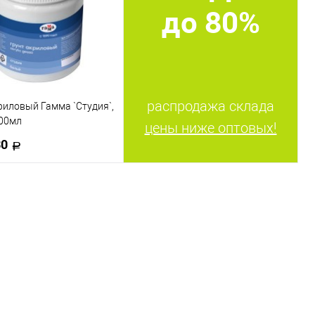
до 80%
распродажа склада
риловый Гамма `Студия`,
500мл
цены ниже оптовых!
30
В корзину
 в 1 клик
К сравнению
ранное
В наличии