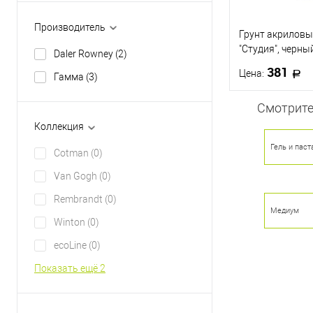
Производитель
Грунт акрилов
"Студия", черны
Daler Rowney
(2)
381
Цена:
Гамма
(3)
Смотрите
В 
Коллекция
Гель и паст
Купить в 1 кл
Cotman
(0)
В избранное
Van Gogh
(0)
Rembrandt
(0)
Медиум
Winton
(0)
ecoLine
(0)
Показать ещё 2