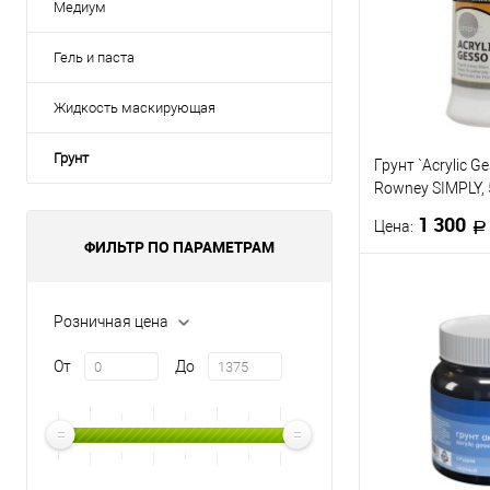
Медиум
Гель и паста
Жидкость маскирующая
Грунт
Грунт `Acrylic G
Rowney SIMPLY,
1 300
Цена:
ФИЛЬТР ПО ПАРАМЕТРАМ
В 
Розничная цена
Купить в 1 кл
От
До
В избранное