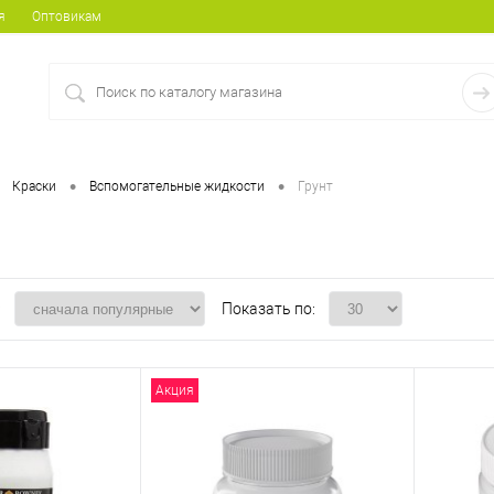
я
Оптовикам
•
•
Краски
Вспомогательные жидкости
Грунт
:
Показать по:
Акция