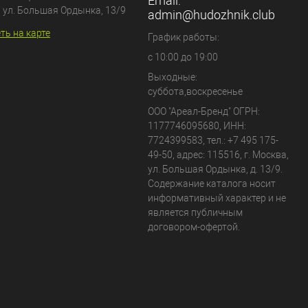
Email:
, ул. Большая Ордынка, 13/9
admin@hudozhnik.club
ть на карте
График работы:
с 10:00 до 19:00
Выходные:
суббота,воскресенье
ООО "Ареал-Бренд"
ОГРН:
1177746095680, ИНН:
7724399583, тел.:
+7 495 175-
49-50
,
адрес:
115516
,
г. Москва
,
ул. Большая Ордынка, д. 13/9
.
Содержание каталога носит
информативный характер и не
является публичным
договором-офертой.