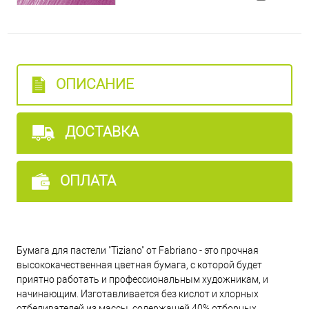
33 - Фиолетовый светлый
45 - Синий Ирис
ОПИСАНИЕ
43 - Фисташковый
ДОСТАВКА
23 - Бордовый тусклый
ОПЛАТА
06 - Коричневый миндальный
Бумага для пастели "Tiziano" от Fabriano - это прочная
05 - Кремовый насыщенный
высококачественная цветная бумага, с которой будет
приятно работать и профессиональным художникам, и
начинающим. Изготавливается без кислот и хлорных
02 - Кремовый
отбеливателей из массы, содержащей 40% отборных