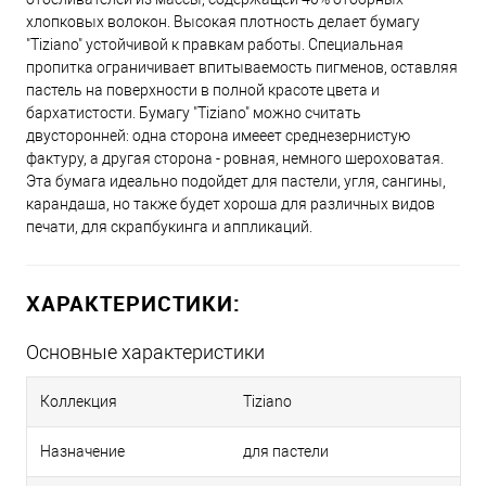
хлопковых волокон. Высокая плотность делает бумагу
"Tiziano" устойчивой к правкам работы. Специальная
14 - Зеленый мох
пропитка ограничивает впитываемость пигменов, оставляя
пастель на поверхности в полной красоте цвета и
бархатистости. Бумагу "Tiziano" можно считать
46 - Аквамарин
двусторонней: одна сторона имееет среднезернистую
фактуру, а другая сторона - ровная, немного шероховатая.
Эта бумага идеально подойдет для пастели, угля, сангины,
карандаша, но также будет хороша для различных видов
печати, для скрапбукинга и аппликаций.
ХАРАКТЕРИСТИКИ:
Основные характеристики
Коллекция
Tiziano
Назначение
для пастели