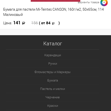
варианты товара
6
Бумага для пастели Mi-Teintes CANSON, 160г/м2, 50х65см, 114
Малиновый
141
( от 84
)
156
Цена:
В корзину
Каталог
В избранное
В наличии
Карандаши
Цвет
Ручки
Фломастеры и Маркеры
Бумага
Пастель и мелки
Черчение
Краски