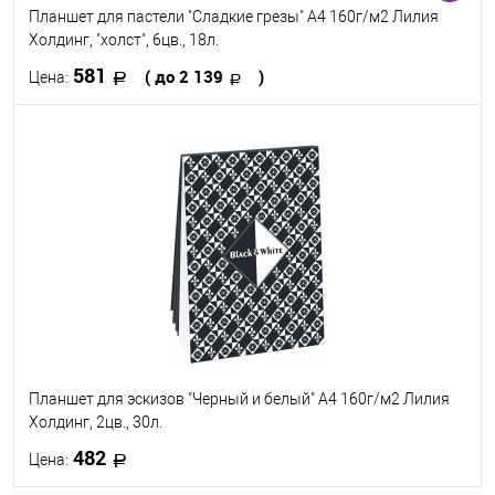
Планшет для пастели "Сладкие грезы" А4 160г/м2 Лилия
Холдинг, "холст", 6цв., 18л.
581
( до 2 139
)
Цена:
В корзину
В избранное
В наличии
Формат
A4
A3
A2
Планшет для эскизов "Черный и белый" А4 160г/м2 Лилия
Холдинг, 2цв., 30л.
482
Цена: