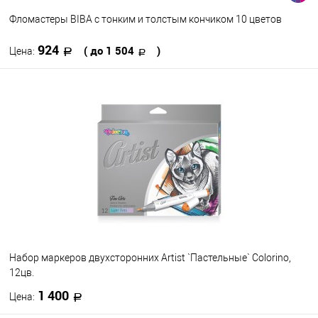
Фломастеры BIBA с тонким и толстым кончиком 10 цветов
924
( до 1 504
)
Цена:
В корзину
В избранное
В наличии
Набор цветов
10
18
Набор маркеров двухсторонних Artist `Пастельные` Colorino,
12цв.
1 400
Цена: