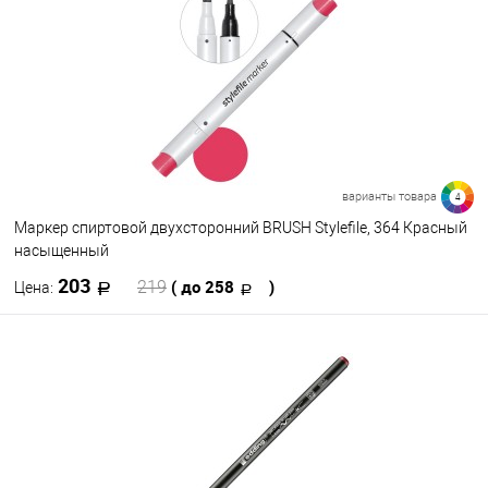
В избранное
В наличии
варианты товара
4
Маркер спиртовой двухсторонний BRUSH Stylefile, 364 Красный
насыщенный
203
( до 258
)
219
Цена:
В корзину
В избранное
В наличии
Цвет