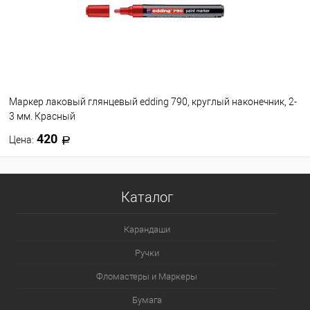
WG7
YO2
VO2
BV2
PK5
PK4
PK2
BG3
BG1
BL7
Посмотреть все варианты
Маркер лаковый глянцевый edding 790, круглый наконечник, 2-
3 мм. Красный
420
Цена:
В корзину
Каталог
В избранное
В наличии
Карандаши
Ручки
Фломастеры и Маркеры
Бумага