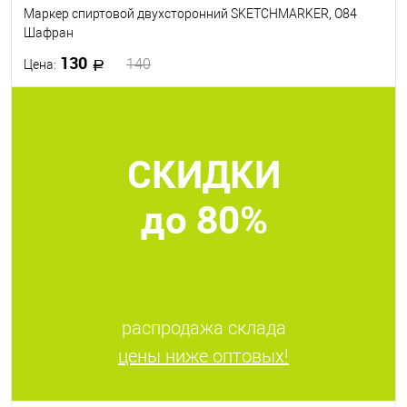
Маркер спиртовой двухсторонний SKETCHMARKER, O84
Шафран
130
140
Цена:
В корзину
СКИДКИ
В избранное
В наличии
до 80%
распродажа склада
цены ниже оптовых!