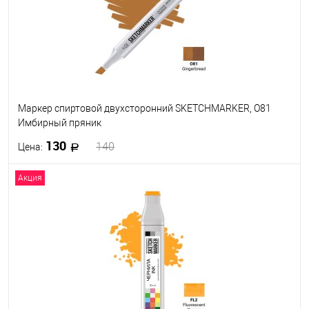
Маркер спиртовой двухсторонний SKETCHMARKER, O81
Имбирный пряник
130
140
Цена:
Акция
В корзину
В избранное
В наличии