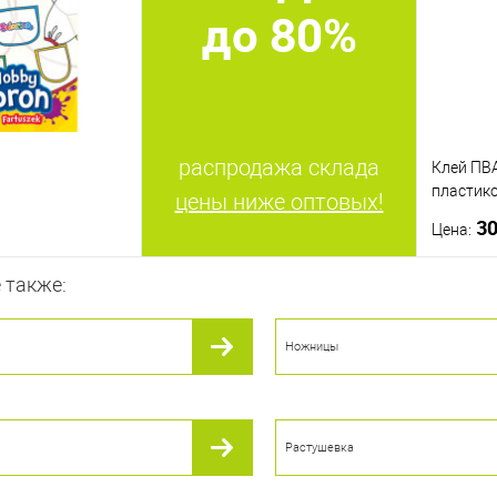
до 80%
распродажа склада
Клей ПВА
пластик
цены ниже оптовых!
3
Цена:
 также:
корзину
Ножницы
ик
К сравнению
Купить
В наличии
В изб
Растушевка