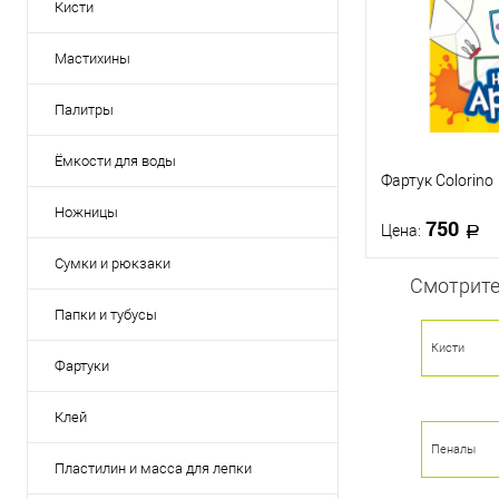
Кисти
Мастихины
Палитры
Ёмкости для воды
Фартук Colorino
Ножницы
750
Цена:
Сумки и рюкзаки
Смотрите
В 
Папки и тубусы
Кисти
Купить в 1 кл
Фартуки
В избранное
Клей
Пеналы
Пластилин и масса для лепки