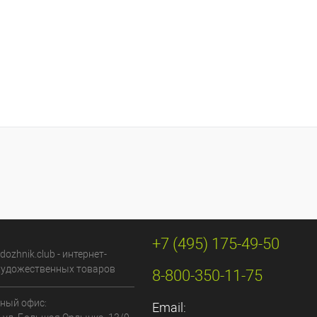
+7 (495) 175-49-50
dozhnik.club - интернет-
художественных товаров
8-800-350-11-75
ный офис:
Email: