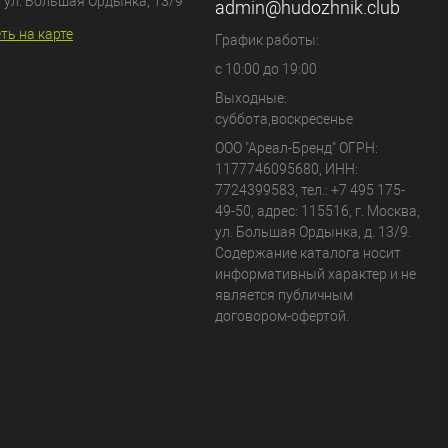
, ул. Большая Ордынка, 13/9
admin@hudozhnik.club
ть на карте
График работы:
с 10:00 до 19:00
Выходные:
суббота,воскресенье
ООО "Ареал-Бренд"
ОГРН:
1177746095680, ИНН:
7724399583, тел.:
+7 495 175-
49-50
,
адрес:
115516
,
г. Москва
,
ул. Большая Ордынка, д. 13/9
.
Содержание каталога носит
информативный характер и не
является публичным
договором-офертой.