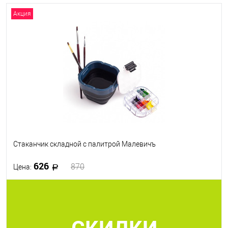
Акция
Стаканчик складной с палитрой Малевичъ
626
870
Цена:
В корзину
СКИДКИ
В избранное
В наличии