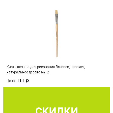
В корзину
В избранное
В наличии
Кисть щетина для рисования Brunnen, плоская,
натуральное дерево №12
111
Цена:
В корзину
СКИДКИ
В избранное
В наличии