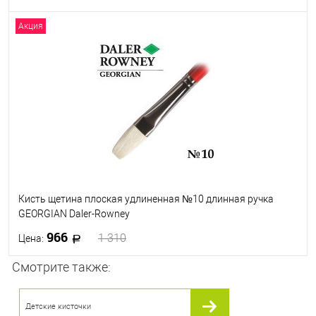
Акция
В корзину
В избранное
В наличии
Кисть щетина плоская удлиненная №10 длинная ручка
GEORGIAN Daler-Rowney
966
1 310
Цена:
Смотрите также:
В корзину
Детские кисточки
В избранное
В наличии