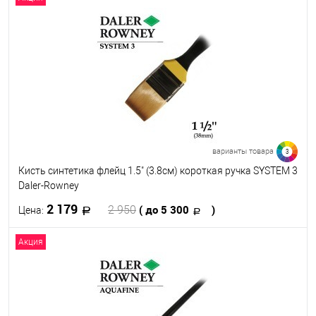
В корзину
В избранное
В наличии
варианты товара
3
Кисть синтетика флейц 1.5" (3.8см) короткая ручка SYSTEM 3
Daler-Rowney
2 179
( до 5 300
)
2 950
Цена:
Акция
В корзину
В избранное
В наличии
Кисть №