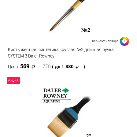
варианты товара
2
Кисть жесткая синтетика круглая №2 длинная ручка
SYSTEM 3 Daler-Rowney
569
( до 1 880
)
770
Цена:
Акция
В корзину
В избранное
В наличии
Кисть №
2
10