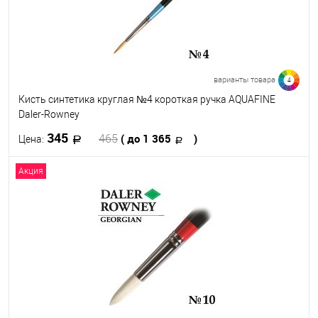
1.5"
2"
3"
варианты товара
4
Кисть синтетика круглая №4 короткая ручка AQUAFINE
Daler-Rowney
345
( до 1 365
)
465
Цена:
Акция
В корзину
В избранное
В наличии
Кисть №
18
14
4
30