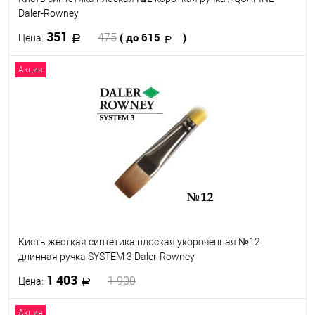
Daler-Rowney
351
( до 615
)
475
Цена:
Акция
В корзину
В избранное
В наличии
Кисть №
2
6
10
Кисть жесткая синтетика плоская укороченная №12
длинная ручка SYSTEM 3 Daler-Rowney
1 403
1 900
Цена:
Акция