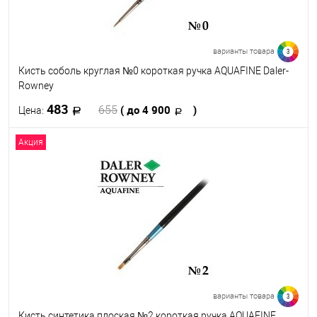
варианты товара
3
Кисть соболь круглая №0 короткая ручка AQUAFINE Daler-
Rowney
483
( до 4 900
)
655
Цена:
Акция
В корзину
В избранное
В наличии
Кисть №
6
0
10
варианты товара
3
Кисть синтетика плоская №2 короткая ручка AQUAFINE