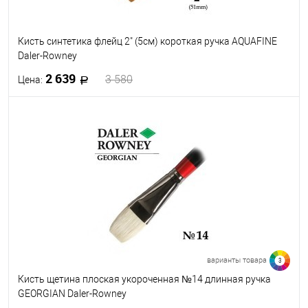
Кисть синтетика флейц 2" (5см) короткая ручка AQUAFINE
Daler-Rowney
2 639
3 580
Цена:
В корзину
В избранное
В наличии
варианты товара
3
Кисть щетина плоская укороченная №14 длинная ручка
GEORGIAN Daler-Rowney