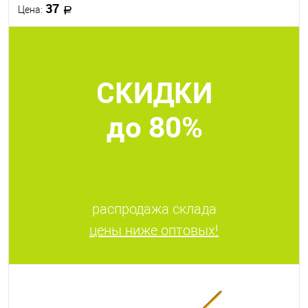
37
Цена:
В корзину
СКИДКИ
В избранное
В наличии
до 80%
распродажа склада
цены ниже оптовых!