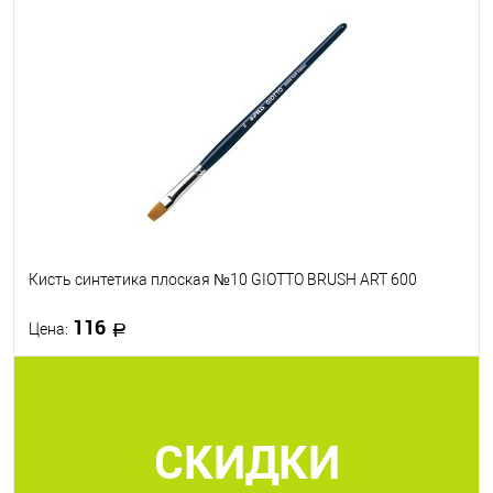
В корзину
В избранное
В наличии
Кисть синтетика плоская №10 GIOTTO BRUSH ART 600
116
Цена:
В корзину
СКИДКИ
В избранное
В наличии