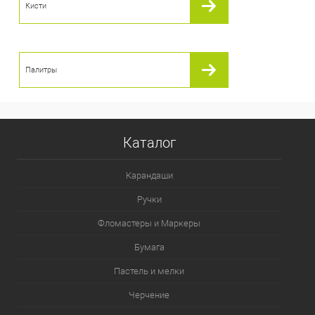
Кисти
Палитры
Каталог
Карандаши
Ручки
Фломастеры и Маркеры
Бумага
Пастель и мелки
Черчение