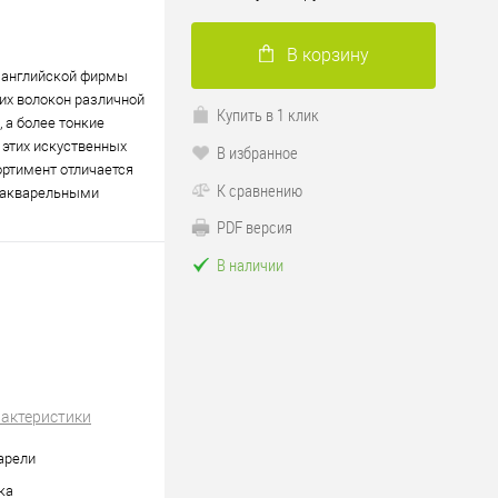
В корзину
 английской фирмы
их волокон различной
Купить в 1 клик
 а более тонкие
 этих искуственных
В избранное
ортимент отличается
К сравнению
с акварельными
PDF версия
В наличии
рактеристики
арели
ка