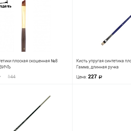
 клик
К сравнению
Купить в 1 клик
е
В наличии
В избранное
нтетики плоская скошенная №8
Кисть упругая синтетика п
ЕВИЧЪ
Гамма, длинная ручка
227
144
Цена:
В корзину
В корз
 клик
К сравнению
Купить в 1 клик
е
В наличии
В избранное