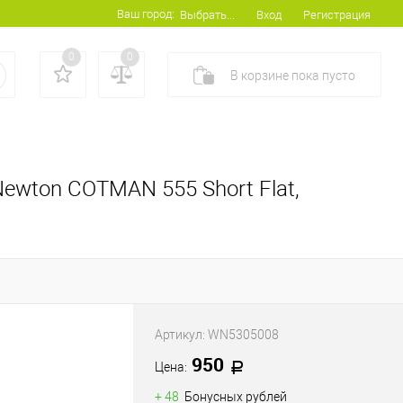
Ваш город:
Вход
Регистрация
Выбрать...
0
0
В корзине
пока
пусто
ewton COTMAN 555 Short Flat,
Артикул:
WN5305008
950
Цена:
+ 48
Бонусных рублей