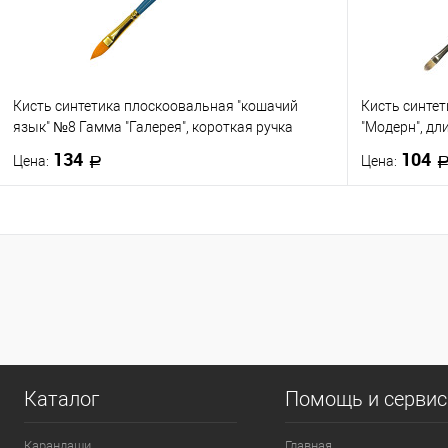
Кисть синтетика плоскоовальная "кошачий
Кисть синте
язык" №8 Гамма "Галерея", короткая ручка
"Модерн", дл
134
104
Цена:
Цена:
В корзину
Купить в 1 клик
К сравнению
Купить в 1
В избранное
В наличии
В избранно
0
Каталог
Помощь и серви
Карандаши
Главная