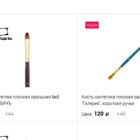
Акция
нтетики плоская овальная №8
Кисть синтетика плоская о
ЕВИЧЪ
"Галерея", короткая ручка
120
144
148
Цена:
В корзину
В корз