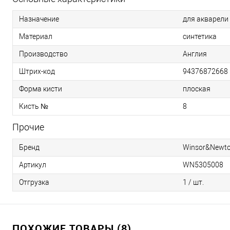
Назначение
для акварели
Материал
синтетика
Производство
Англия
Штрих-код
94376872668
Форма кисти
плоская
Кисть №
8
Прочие
Бренд
Winsor&Newt
Артикул
WN5305008
Отгрузка
1 / шт.
ПОХОЖИЕ ТОВАРЫ (8)