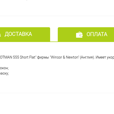
ДОСТАВКА
ОПЛАТА
OTMAN 555 Short Flat" фирмы "Winsor & Newton" (Англия). Имеет ук
.
окон;
раску;