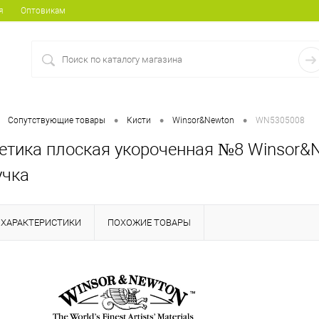
я
Оптовикам
•
•
•
Сопутствующие товары
Кисти
Winsor&Newton
WN5305008
тетика плоская укороченная №8 Winsor&N
учка
ХАРАКТЕРИСТИКИ
ПОХОЖИЕ ТОВАРЫ