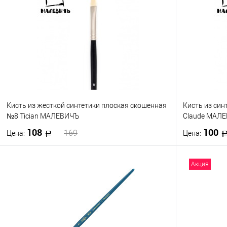
Купить в 1 клик
К сравнению
Купить в 1
В избранное
В наличии
В избранно
Кисть из жесткой синтетики плоская скошенная
Кисть из си
№8 Tician МАЛЕВИЧЪ
Claude МАЛ
108
100
169
Цена:
Цена:
В корзину
Акция
Купить в 1 клик
К сравнению
Купить в 1
В избранное
В наличии
В избранно