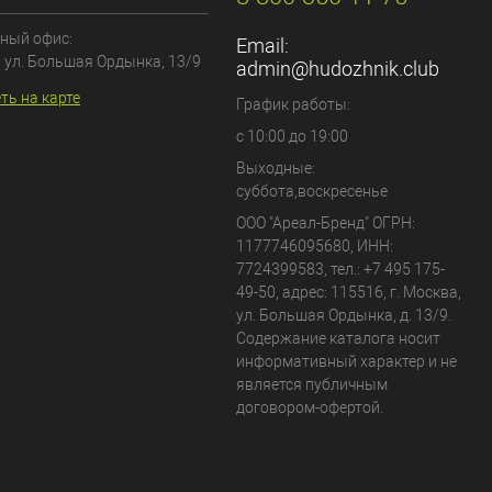
ный офис:
Email:
, ул. Большая Ордынка, 13/9
admin@hudozhnik.club
ть на карте
График работы:
с 10:00 до 19:00
Выходные:
суббота,воскресенье
ООО "Ареал-Бренд"
ОГРН:
1177746095680, ИНН:
7724399583, тел.:
+7 495 175-
49-50
,
адрес:
115516
,
г. Москва
,
ул. Большая Ордынка, д. 13/9
.
Содержание каталога носит
информативный характер и не
является публичным
договором-офертой.