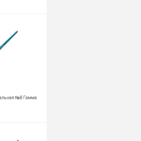
вальная №8 Гамма
ину