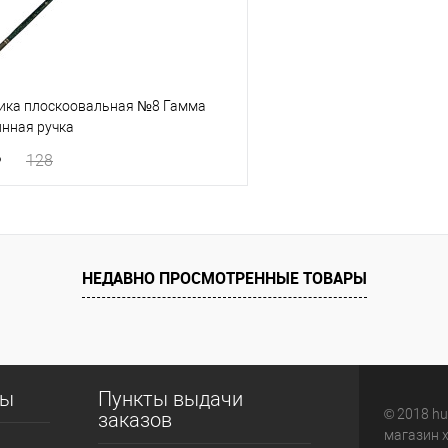
тика плоскоовальная №8 Гамма
инная ручка
128
В корзину
 клик
К сравнению
НЕДАВНО ПРОСМОТРЕННЫЕ ТОВАРЫ
е
В наличии
сы
Пункты выдачи
© 2018 hu
заказов
магазин 