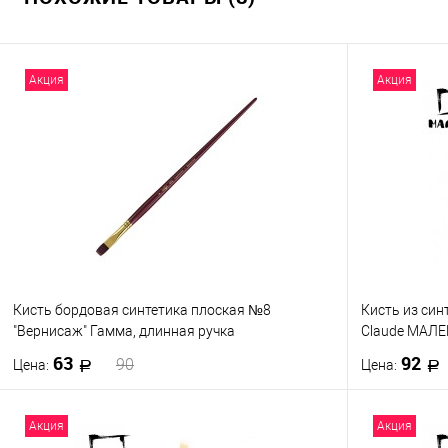
Акция
Акция
Кисть бордовая синтетика плоская №8
Кисть из си
"Вернисаж" Гамма, длинная ручка
Claude МАЛ
63
92
90
Цена:
Цена:
В корзину
Акция
Акция