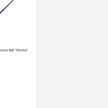
К сравнению
В наличии
лоская №8 "Манеж"
ину
К сравнению
В наличии