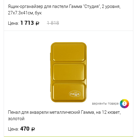
Ящик-органайзер для пастели Гамма "Студия", 2 уровня,
27х7.3х41см, бук
1 713
1 818
Цена:
В корзину
В избранное
В наличии
варианты товара
2
Пенал для акварели металлический Гамма, на 12 кювет,
золотой
470
Цена: