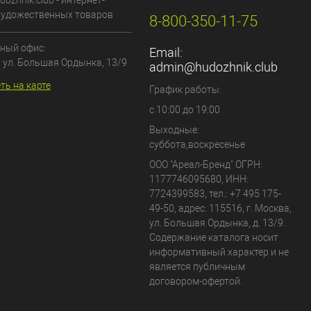
dozhnik.club - интернет-
художественных товаров
8-800-350-11-75
ный офис:
Email:
, ул. Большая Ордынка, 13/9
admin@hudozhnik.club
ть на карте
График работы:
с 10:00 до 19:00
Выходные:
суббота,воскресенье
ООО "Ареал-Бренд"
ОГРН:
1177746095680, ИНН:
7724399583, тел.:
+7 495 175-
49-50
,
адрес:
115516
,
г. Москва
,
ул. Большая Ордынка, д. 13/9
.
Содержание каталога носит
информативный характер и не
является публичным
договором-офертой.