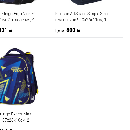
rlingo Ergo "Joker"
Рюкзак ArtSpace Simple Street
см, 2 отделения, 4
темно-синий 40х26х11см, 1
, анатомическая ЭВА
отделение, 1 карман
431
800
Цена:
В корзину
В корзину
 в 1 клик
К сравнению
Купить в 1 клик
К сравнению
ранное
В наличии
В избранное
В наличии
rlingo Expert Max
s" 37х28х16см, 2
я, анатомическая