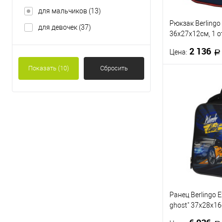
для мальчиков
(13)
Рюкзак Berlingo 
для девочек
(37)
36х27х12см, 1 о
эргономичная с
2 136
Цена:
Показать
(10)
Сбросить
В 
Купить в 1 кл
В избранное
Ранец Berlingo E
ghost" 37х28х16
2 кармана, ана