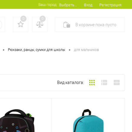
Ваш город:
Вход
Регистрация
Выбрать...
0
0
В корзине
пока
пусто
•
•
Рюкзаки, ранцы, сумки для школы
для мальчиков
Вид каталога: