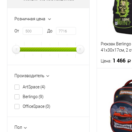
Розничная цена
От
До
Рюкзак Berlingo 
41х30х17см, 2 о
кармана, эргон
1 466
Цена:
Производитель
В 
ArtSpace
(4)
Купить в 1 кл
Berlingo
(9)
В избранное
OfficeSpace
(0)
Пол