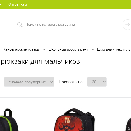
я
Оптовикам
•
•
Канцелярские товары
Школьный ассортимент
Школьный текстиль
рюкзаки для мальчиков
:
Показать по: