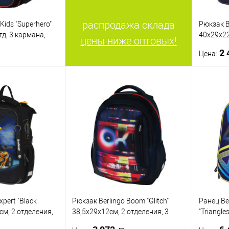
распродажа склада
Kids "Superhero"
Рюкзак Be
тд, 3 кармана,
40х29х22
цены ниже оптовых!
пинка, LED кант
кармана
2 
Цена:
спинка
корзину
ик
К сравнению
Купить
В наличии
В изб
xpert "Black
Рюкзак Berlingo Boom "Glitch"
Ранец Be
см, 2 отделения,
38,5х29х12см, 2 отделения, 3
"Triangle
томическая
кармана, анатомическая ЭВА
отделени