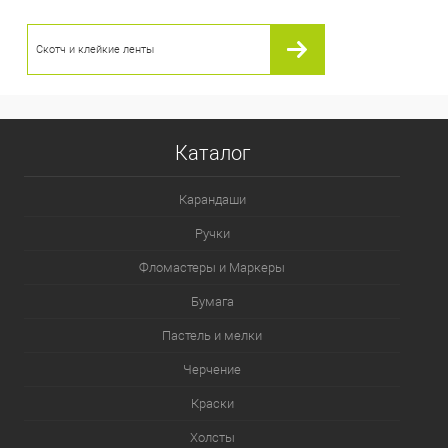
Скотч и клейкие ленты
Каталог
Карандаши
Ручки
Фломастеры и Маркеры
Бумага
Пастель и мелки
Черчение
Краски
Холсты