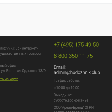
+7 (495) 175-49-50
dozhnik.club - интернет-
художественных товаров
8-800-350-11-75
ный офис:
Email:
, ул. Большая Ордынка, 13/9
admin@hudozhnik.club
ть на карте
График работы:
с 10:00 до 19:00
Выходные:
суббота,воскресенье
ООО "Ареал-Бренд"
ОГРН: