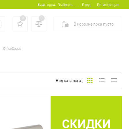
Ваш город:
Вход
Регистрация
Выбрать...
0
0
В корзине
пока
пусто
OfficeSpace
Вид каталога:
СКИДКИ