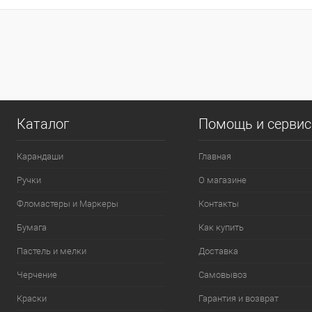
0
Каталог
Помощь и серви
Карандаши
Главная
Ручки
О магазине
Фломастеры и Маркеры
Контакты
Бумага
Как купить
Пастель и мелки
Доставка
Черчение
Самовывоз
Краски
Гарантия и возврат