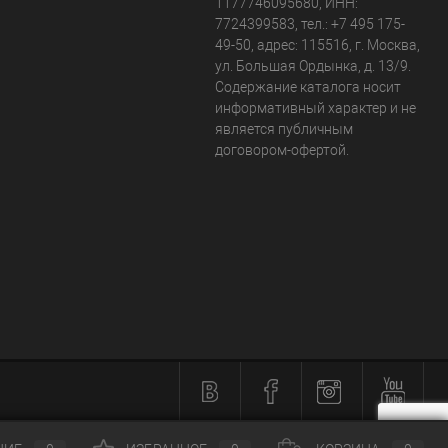
1177746095680, ИНН:
7724399583, тел.:
+7 495 175-
49-50
,
адрес:
115516
,
г. Москва
,
ул. Большая Ордынка, д. 13/9
.
Содержание каталога носит
информативный характер и не
является публичным
договором-офертой.