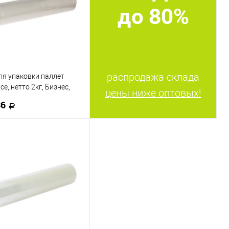
до 80%
распродажа склада
ля упаковки паллет
ce, нетто 2кг, Бизнес,
цены ниже оптовых!
17м, 20мкм, растяжение
36
В корзину
 в 1 клик
К сравнению
ранное
В наличии