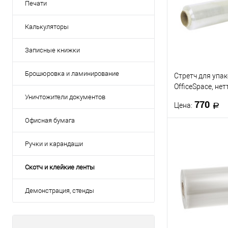
Печати
Калькуляторы
Записные книжки
Брошюровка и ламинирование
Стретч для упа
OfficeSpace, нет
450мм*242м, 20
Уничтожители документов
770
Цена:
сырье, растяж.
Офисная бумага
В 
Ручки и карандаши
Купить в 1 кл
Скотч и клейкие ленты
В избранное
Демонстрация, стенды