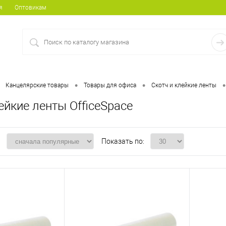
я
Оптовикам
•
•
•
Канцелярские товары
Товары для офиса
Скотч и клейкие ленты
ейкие ленты OfficeSpace
:
Показать по: