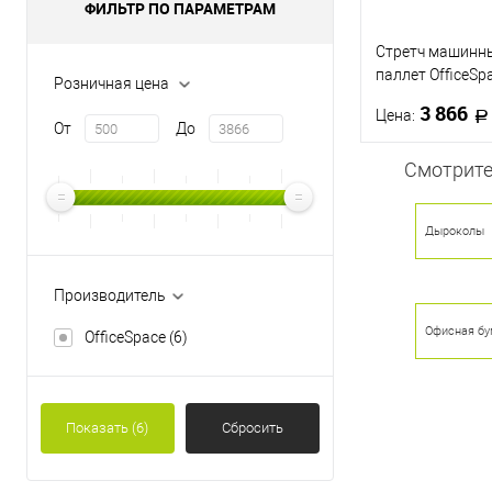
ФИЛЬТР ПО ПАРАМЕТРАМ
Стретч машинны
паллет OfficeSpa
Розничная цена
500мм*1300м, 2
3 866
Цена:
растяж. 180%
От
До
Смотрите
В 
Дыроколы
Купить в 1 кл
В избранное
Производитель
Офисная бу
OfficeSpace
(6)
Показать
(6)
Сбросить