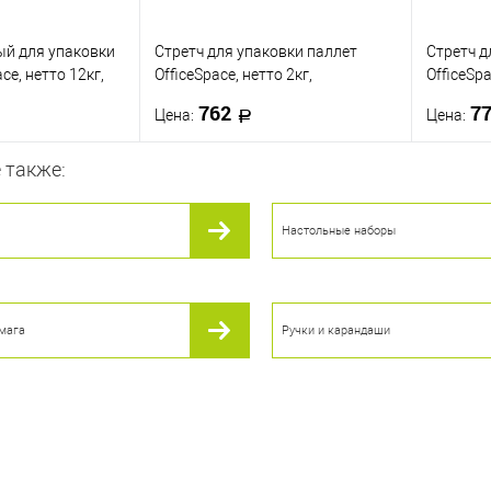
й для упаковки
Стретч для упаковки паллет
Стретч д
ce, нетто 12кг,
OfficeSpace, нетто 2кг,
OfficeSpa
0мкм, Бизнес,
500мм*217м, 20мкм, первичное
450мм*2
762
7
Цена:
Цена:
сырье, растяж. 180%
сырье, р
 также:
корзину
В корзину
Настольные наборы
ик
К сравнению
Купить в 1 клик
К сравнению
Купить
В наличии
В избранное
В наличии
В изб
мага
Ручки и карандаши