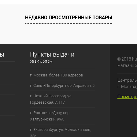
НЕДАВНО ПРОСМОТРЕННЫЕ ТОВАРЫ
сы
Пункты выдачи
© 2018 hu
заказов
магазин 
г. Москва, более 130 адресов
Централь
г. Санкт-Петербург, пер. Апраксин, 5
г. Москва
г. Нижний Новгород, ул.
Посмотре
Гордеевская, 7, 117
г. Ростов-на-Дону, пер.
Халтуринский, 99А
г. Екатеринбург, ул. Челюскинцев,
33а