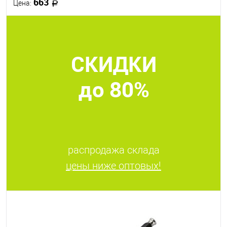
663
Цена:
В корзину
СКИДКИ
В избранное
В наличии
до 80%
распродажа склада
цены ниже оптовых!