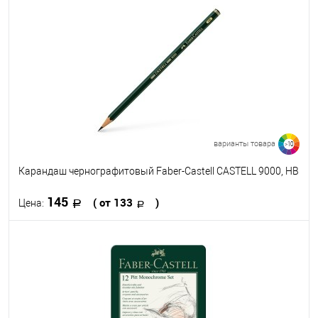
В избранное
В наличии
Твёрдость
5B-5H
8B-2H
варианты товара
>10
Карандаш чернографитовый Faber-Castell CASTELL 9000, HB
145
( от 133
)
Цена:
В корзину
В избранное
В наличии
Твёрдость