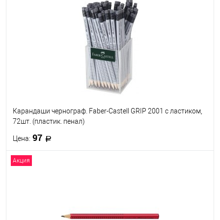
В избранное
В наличии
Твёрдость
HB
B
Карандаши чернограф. Faber-Castell GRIP 2001 с ластиком,
72шт. (пластик. пенал)
97
Цена:
Акция
В корзину
В избранное
В наличии