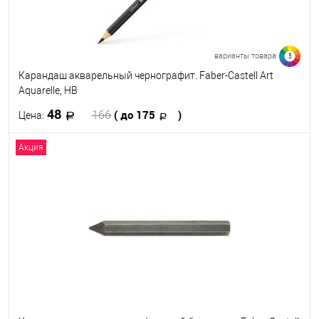
варианты товара
5
Карандаш акварельный чернографит. Faber-Castell Art
Aquarelle, HB
48
( до 175
)
166
Цена:
Акция
В корзину
В избранное
В наличии
Твёрдость
HB
2B
4B
6B
8B