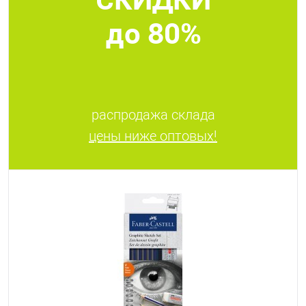
Твёрдость
до 80%
B
2B
H
2H
HB
распродажа склада
цены ниже оптовых!