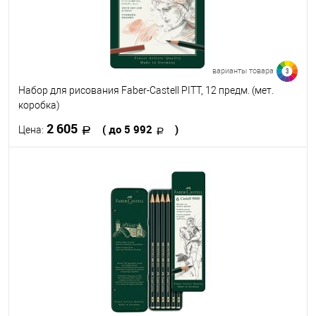
HB
B
2B
3B
4B
5B
6B
7B
8B
F
варианты товара
3
Посмотреть все варианты
Набор для рисования Faber-Castell PITT, 12 предм. (мет.
коробка)
2 605
( до 5 992
)
Цена:
В корзину
В избранное
В наличии
Набор предметов
12
21
33