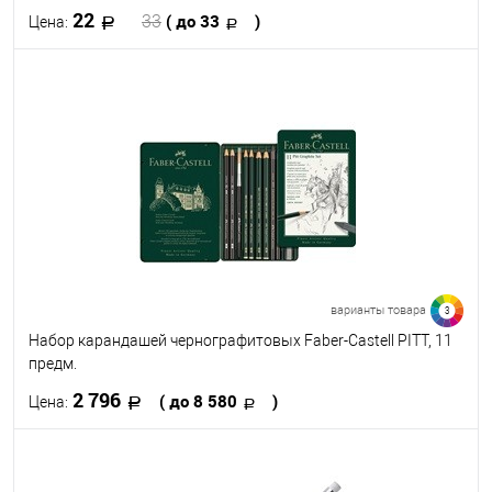
22
( до 33
)
33
Цена:
В корзину
В избранное
В наличии
Твёрдость
HB
B
варианты товара
3
Набор карандашей чернографитовых Faber-Castell PITT, 11
предм.
2 796
( до 8 580
)
Цена:
В корзину