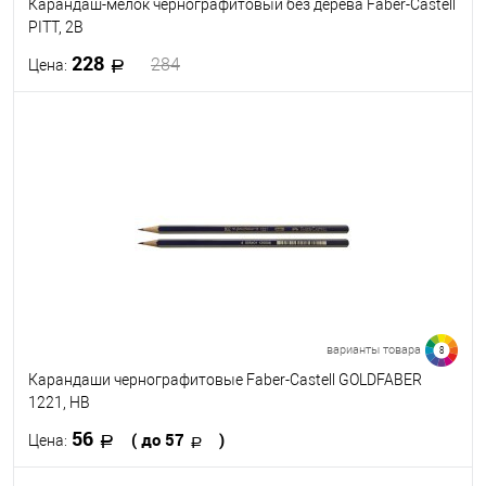
Карандаш-мелок чернографитовый без дерева Faber-Castell
PITT, 2B
228
284
Цена:
В корзину
В избранное
В наличии
варианты товара
8
Карандаши чернографитовые Faber-Castell GOLDFABER
1221, HB
56
( до 57
)
Цена: