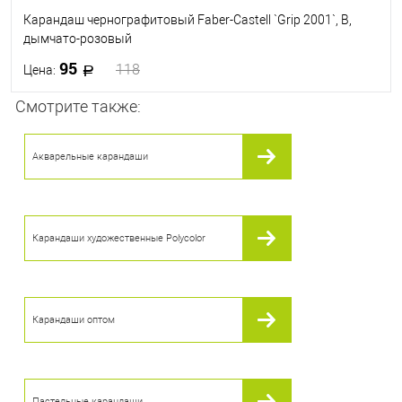
Карандаш чернографитовый Faber-Castell `Grip 2001`, B,
дымчато-розовый
95
118
Цена:
Смотрите также:
В корзину
Акварельные карандаши
В избранное
В наличии
Карандаши художественные Polycolor
Карандаши оптом
Пастельные карандаши