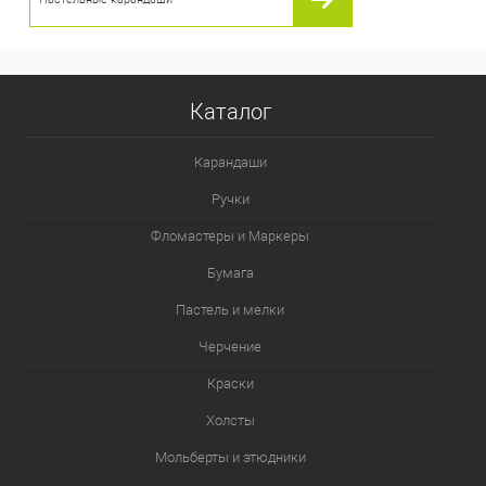
Каталог
Карандаши
Ручки
Фломастеры и Маркеры
Бумага
Пастель и мелки
Черчение
Краски
Холсты
Мольберты и этюдники