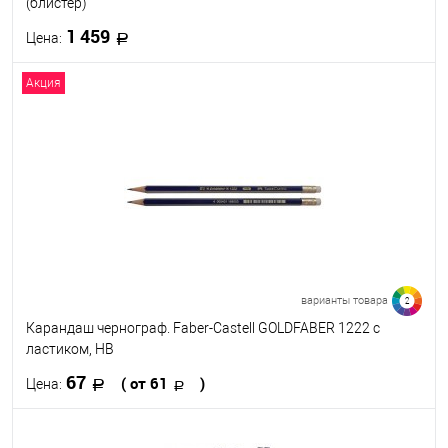
(блистер)
1 459
Цена:
Акция
В корзину
В избранное
В наличии
варианты товара
2
Карандаш чернограф. Faber-Castell GOLDFABER 1222 с
ластиком, НВ
67
( от 61
)
Цена:
В корзину