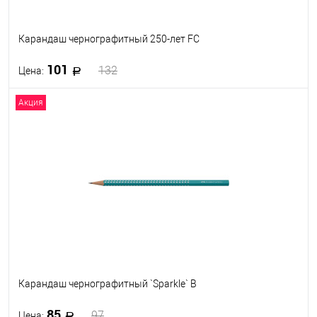
Карандаш чернографитный 250-лет FC
101
132
Цена:
Акция
В корзину
В избранное
В наличии
Карандаш чернографитный `Sparkle` B
85
97
Цена: