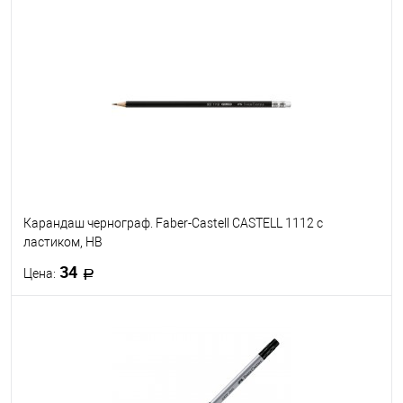
В корзину
В избранное
В наличии
Твёрдость
HB
H
3B
B
2B
4B
6B
F
Карандаш чернограф. Faber-Castell CASTELL 1112 с
ластиком, HB
34
Цена:
В корзину
В избранное
В наличии