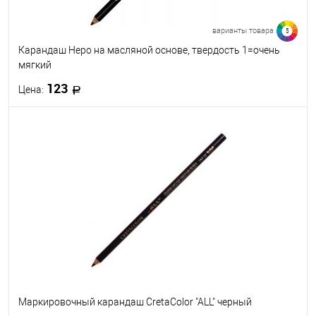
варианты товара
5
Карандаш Неро на масляной основе, твердость 1=очень
мягкий
123
Цена:
В корзину
В избранное
В наличии
Твёрдость
1=очень мягкий
2=мягкий
3=средний
4=твердый
5=очень твердый
Маркировочный карандаш CretaColor "ALL" черный