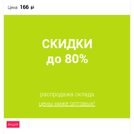
166
Цена:
В корзину
СКИДКИ
В избранное
В наличии
до 80%
распродажа склада
цены ниже оптовых!
Акция