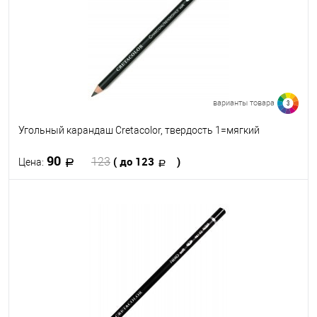
варианты товара
3
Угольный карандаш Cretacolor, твердость 1=мягкий
90
( до 123
)
123
Цена:
В корзину
В избранное
В наличии
Твёрдость
1=очень мягкий
2=средний
3=твердый