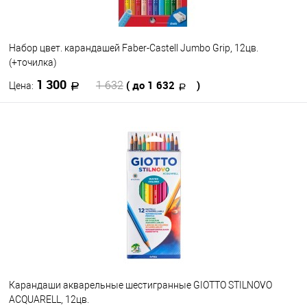
Набор цвет. карандашей Faber-Castell Jumbo Grip, 12цв.
(+точилка)
1 300
( до 1 632
)
1 632
Цена:
В корзину
В избранное
В наличии
Карандаши акварельные шестигранные GIOTTO STILNOVO
ACQUARELL, 12цв.