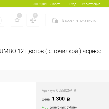
Ваш город:
Вход
Регистрация
Выбрать...
0
0
В корзине
пока
пусто
UMBO 12 цветов ( с точилкой ) черное
Артикул:
CL55826PTR
1 300
Цена:
+ 65
Бонусных рублей