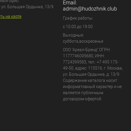
ный офис:
Email:
, ул. Большая Ордынка, 13/9
admin@hudozhnik.club
ть на карте
График работы:
с 10:00 до 19:00
Выходные:
суббота,воскресенье
ООО "Ареал-Бренд"
ОГРН:
1177746095680, ИНН:
7724399583, тел.:
+7 495 175-
49-50
,
адрес:
115516
,
г. Москва
,
ул. Большая Ордынка, д. 13/9
.
Содержание каталога носит
информативный характер и не
является публичным
договором-офертой.