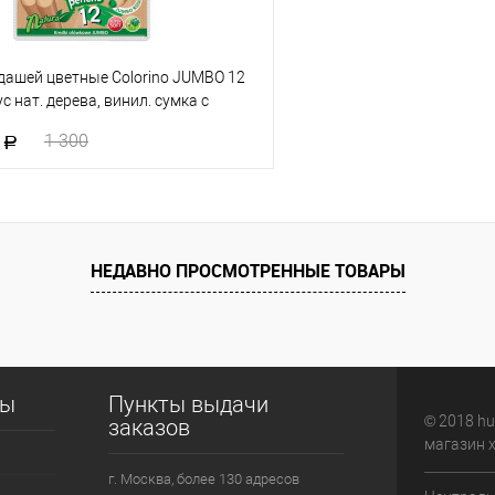
дашей цветные Colorino JUMBO 12
с нат. дерева, винил. сумка с
1
1 300
В корзину
 клик
К сравнению
НЕДАВНО ПРОСМОТРЕННЫЕ ТОВАРЫ
е
В наличии
сы
Пункты выдачи
© 2018 hu
заказов
магазин 
г. Москва, более 130 адресов