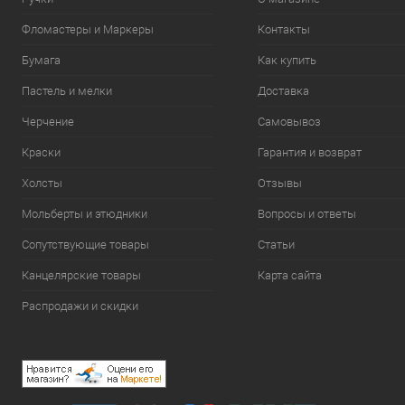
Фломастеры и Маркеры
Контакты
Бумага
Как купить
Пастель и мелки
Доставка
Черчение
Самовывоз
Краски
Гарантия и возврат
Холсты
Отзывы
Мольберты и этюдники
Вопросы и ответы
Сопутствующие товары
Статьи
Канцелярские товары
Карта сайта
Распродажи и скидки