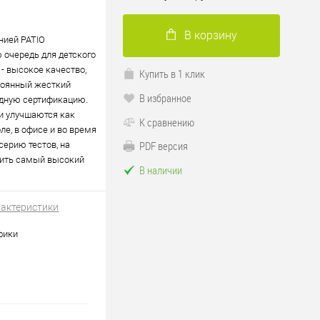
В корзину
нией PATIO
 очередь для детского
 - высокое качество,
Купить в 1 клик
стоянный жесткий
В избранное
одную сертификацию.
и улучшаются как
К сравнению
е, в офисе и во время
PDF версия
серию тестов, на
чить самый высокий
В наличии
рактеристики
фики