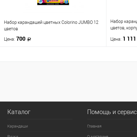
Набор каран
Набор карандашей цветных Colorino JUMBO 12
цветов, корпу
цветов
европод.
700
1 11
Цена:
Цена:
В корзину
Купить в 1 клик
К сравнению
Купить в 1
В избранное
В наличии
В избранно
0
Каталог
Помощь и серви
Карандаши
Главная
Ручки
О магазине