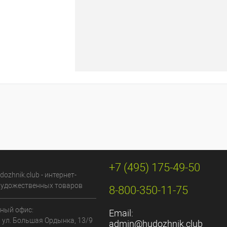
+7 (495) 175-49-50
dozhnik.club - интернет-
художественных товаров
8-800-350-11-75
ный офис:
Email:
, ул. Большая Ордынка, 13/9
admin@hudozhnik.club