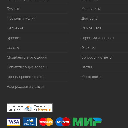
Бумага
Как купить
Пастель и мелки
Доставка
Черчение
Самовывоз
Краски
Гарантия и возврат
Холсты
Отзывы
Мольберты и этюдники
Вопросы и ответы
Сопутствующие товары
Статьи
Канцелярские товары
Карта сайта
Распродажи и скидки