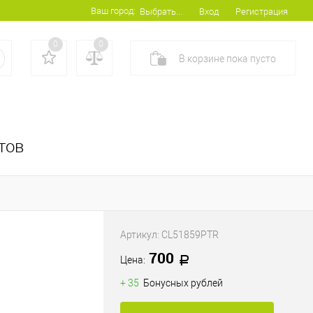
Ваш город:
Вход
Регистрация
Выбрать...
0
0
В корзине
пока
пусто
тов
Артикул:
CL51859PTR
700
Цена:
+ 35
Бонусных рублей