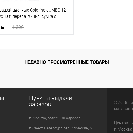
дашей цветные Colorino JUMBO 12
с нат. дерева, винил. сумка с
1
1 300
В корзину
 клик
К сравнению
НЕДАВНО ПРОСМОТРЕННЫЕ ТОВАРЫ
е
В наличии
сы
Пункты выдачи
© 2018 hu
заказов
магазин 
г. Москва, более 130 адресов
Централь
г. Санкт-Петербург, пер. Апраксин, 5
г. Москва