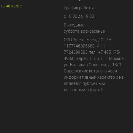
ть на карте
График работы:
с 10:00 до 19:00
Выходные:
суббота,воскресенье
ООО "Ареал-Бренд"
ОГРН:
1177746095680, ИНН:
7724399583, тел.:
+7 495 175-
49-50
,
адрес:
115516
,
г. Москва
,
ул. Большая Ордынка, д. 13/9
.
Содержание каталога носит
информативный характер и не
является публичным
договором-офертой.