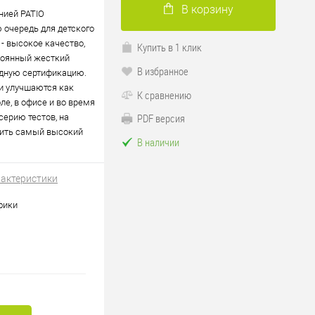
В корзину
нией PATIO
 очередь для детского
 - высокое качество,
Купить в 1 клик
стоянный жесткий
В избранное
одную сертификацию.
и улучшаются как
К сравнению
е, в офисе и во время
PDF версия
серию тестов, на
чить самый высокий
В наличии
рактеристики
фики