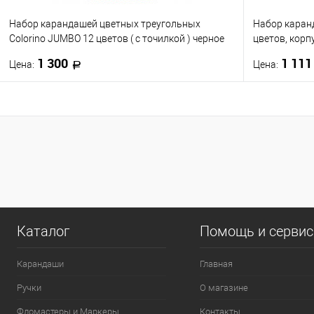
Набор карандашей цветных треугольных
Набор каран
Colorino JUMBO 12 цветов ( с точилкой ) черное
цветов, корпу
дерево
европод.
1 300
1 11
Цена:
Цена:
В корзину
Купить в 1 клик
К сравнению
Купить в 1
В избранное
В наличии
В избранно
0
Каталог
Помощь и серви
Карандаши
Главная
Ручки
О магазине
Фломастеры и Маркеры
Контакты