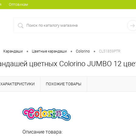
я
Оптовикам
•
•
•
Карандаши
Цветные карандаши
Colorino
CL51859PTR
андашей цветных Colorino JUMBO 12 цве
ХАРАКТЕРИСТИКИ
ПОХОЖИЕ ТОВАРЫ
Описание товара: