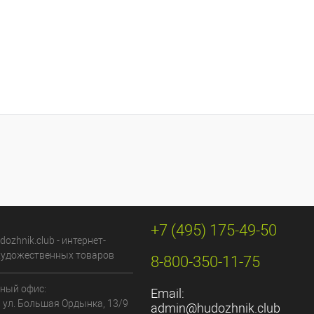
+7 (495) 175-49-50
dozhnik.club - интернет-
художественных товаров
8-800-350-11-75
ный офис:
Email:
, ул. Большая Ордынка, 13/9
admin@hudozhnik.club