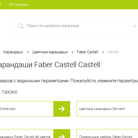
я
Оптовикам
•
•
•
Карандаши
Цветные карандаши
Faber Castell
Castell
рандаши Faber Castell Castell
товаров с заданными параметрами. Пожалуйста, измените парамтры
 также:
Cretacolor
Цветные карандаши Derwent
андаши Faber Castell 48 цветов
Подарочные наборы Faber-Castell