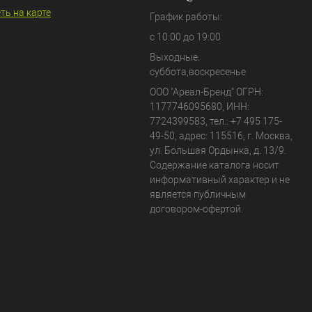
ть на карте
График работы:
с 10:00 до 19:00
Выходные:
суббота,воскресенье
ООО "Ареал-Бренд"
ОГРН:
1177746095680, ИНН:
7724399583, тел.:
+7 495 175-
49-50
,
адрес:
115516
,
г. Москва
,
ул. Большая Ордынка, д. 13/9
.
Содержание каталога носит
информативный характер и не
является публичным
договором-офертой.