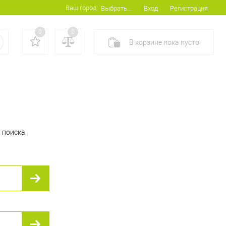
Ваш город:
Вход
Регистрация
Выбрать...
0
0
В корзине
пока
пусто
 поиска.