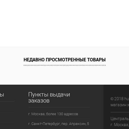
НЕДАВНО ПРОСМОТРЕННЫЕ ТОВАРЫ
сы
Пункты выдачи
© 2018 hu
заказов
магазин 
г. Москва, более 130 адресов
Централь
г. Санкт-Петербург, пер. Апраксин, 5
г. Москва