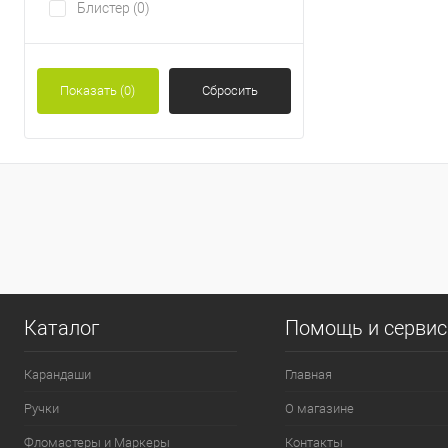
Блистер
(0)
Показать
(0)
Сбросить
0
Каталог
Помощь и серви
Карандаши
Главная
Ручки
О магазине
Фломастеры и Маркеры
Контакты