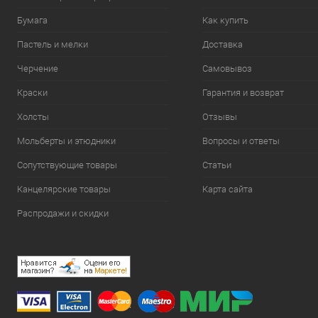
Бумага
Как купить
Пастель и мелки
Доставка
Черчение
Самовывоз
Краски
Гарантия и возврат
Холсты
Отзывы
Мольберты и этюдники
Вопросы и ответы
Сопутствующие товары
Статьи
Канцелярские товары
Карта сайта
Распродажи и скидки