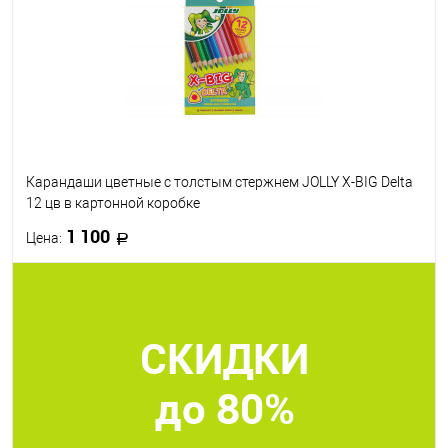
В избранное
В наличии
Карандаши цветные с толстым стержнем JOLLY X-BIG Delta
12 цв в картонной коробке
1 100
Цена:
В корзину
СКИДКИ
В избранное
В наличии
до 80%