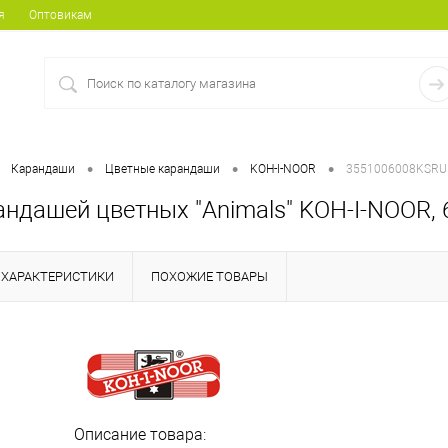
я
Оптовикам
•
•
•
Карандаши
Цветные карандаши
KOH-I-NOOR
3551006008KSRU
ндашей цветных "Animals" KOH-I-NOOR, 
ХАРАКТЕРИСТИКИ
ПОХОЖИЕ ТОВАРЫ
Описание товара: