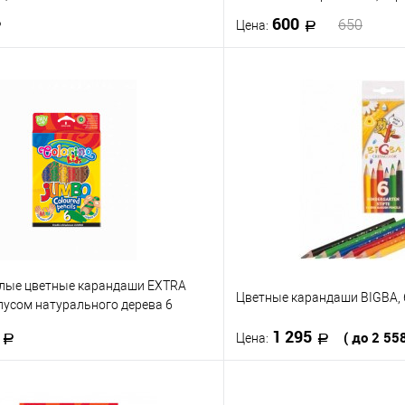
600
650
Цена:
В корзину
В корз
 клик
К сравнению
Купить в 1 клик
е
В наличии
В избранное
углые цветные карандаши EXTRA
Цветные карандаши BIGBA, 
пусом натурального дерева 6
0
1 295
( до 2 55
Цена:
В корзину
В корз