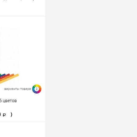
ину
К сравнению
В наличии
варианты товара
2
6 цветов
8
)
ину