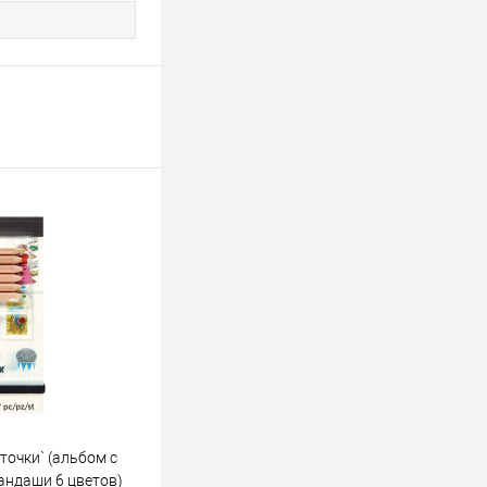
точки` (альбом с
андаши 6 цветов)