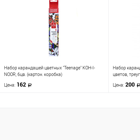
Купить в 1 клик
К сравнению
Купить в 1
В избранное
В наличии
В избранно
Набор карандашей цветных "Teenage" KOH-I-
Набор каранд
NOOR, 6цв. (картон. коробка)
цветов, треу
162
200
Цена:
Цена:
В корзину
Купить в 1 клик
К сравнению
Купить в 1
В избранное
В наличии
В избранно
0