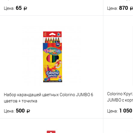
65
870
Цена:
Цена:
В корзину
Купить в 1 клик
К сравнению
Купить в 1
В избранное
В наличии
В избранно
Colorino Кр
Набор карандашей цветных Colorino JUMBO 6
JUMBO с кор
цветов + точилка
цветов
500
1 05
Цена:
Цена:
В корзину