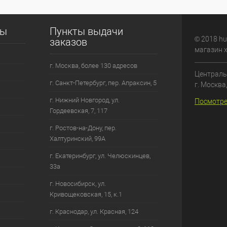
сы
Пункты выдачи
© 2018 hu
заказов
магазин 
г. Москва, более 130 адресов
Централь
г. Санкт-Петербург, пер. Апраксин, 5
г. Москва
г. Нижний Новгород, ул.
Посмотре
Гордеевская, 7, 117
г. Ростов-на-Дону, пер.
Халтуринский, 99А
г. Екатеринбург, ул. Челюскинцев,
33а
г. Новосибирск, ул.
Кривощековская, 15, к.1
г. Краснодар, ул. Красная, 124