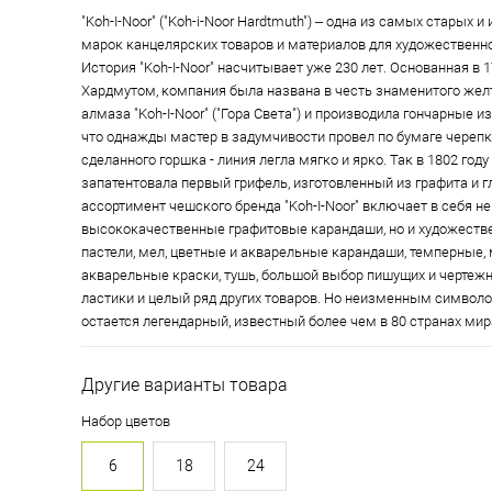
"Koh-I-Noor" ("Koh-i-Noor Hardtmuth") – одна из самых старых 
марок канцелярских товаров и материалов для художественно
История "Koh-I-Noor" насчитывает уже 230 лет. Основанная в 
Хардмутом, компания была названа в честь знаменитого жел
алмаза "Koh-I-Noor" ("Гора Света") и производила гончарные из
что однажды мастер в задумчивости провел по бумаге череп
сделанного горшка - линия легла мягко и ярко. Так в 1802 год
запатентовала первый грифель, изготовленный из графита и г
ассортимент чешского бренда "Koh-I-Noor" включает в себя не
высококачественные графитовые карандаши, но и художествен
пастели, мел, цветные и акварельные карандаши, темперные,
акварельные краски, тушь, большой выбор пишущих и чертеж
ластики и целый ряд других товаров. Но неизменным символом
остается легендарный, известный более чем в 80 странах ми
Другие варианты товара
Набор цветов
6
18
24