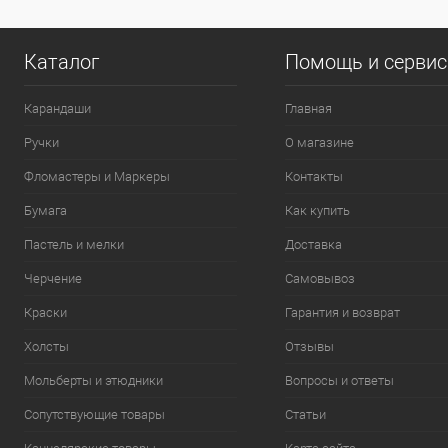
Каталог
Помощь и серви
Карандаши
Главная
Ручки
О магазине
Фломастеры и Маркеры
Контакты
Бумага
Как купить
Пастель и мелки
Доставка
Черчение
Самовывоз
Краски
Гарантия и возврат
Холсты
Отзывы
Мольберты и этюдники
Вопросы и ответы
Сопутствующие товары
Статьи