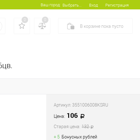
Ваш город:
Вход
Регистрация
Выбрать...
0
0
В корзине
пока
пусто
6цв.
Артикул:
3551006008KSRU
106
Цена:
Старая цена:
132
+ 5
Бонусных рублей