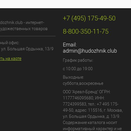
+7 (495) 175-49-50
dozhnik.club - интернет-
художественных товаров
8-800-350-11-75
ный офис:
Email:
, ул. Большая Ордынка, 13/9
admin@hudozhnik.club
ть на карте
График работы:
с 10:00 до 19:00
Выходные:
суббота,воскресенье
ООО "Ареал-Бренд"
ОГРН:
1177746095680, ИНН:
7724399583, тел.:
+7 495 175-
49-50
,
адрес:
115516
,
г. Москва
,
ул. Большая Ордынка, д. 13/9
.
Содержание каталога носит
информативный характер и не