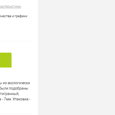
рактеристики
рчества и графики
ы из экологически
" были подобраны
стигранный,
- 7мм. Упаковка -