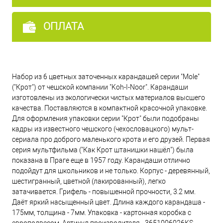
ОПЛАТА
Набор из 6 цветных заточенных карандашей серии "Mole"
("Крот") от чешской компании "Koh-I-Noor". Карандаши
изготовлены из экологически чистых материалов высшего
качества. Поставляются в компактной красочной упаковке.
Для оформления упаковки серии "Крот" были подобраны
кадры из известного чешского (чехословацкого) мульт-
сериала про доброго маленького крота и его друзей. Первая
серия мультфильма ("Как Крот штанишки нашёл") была
показана в Праге еще в 1957 году. Карандаши отлично
подойдут для школьников и не только. Корпус - деревянный,
шестигранный, цветной (лакированный), легко
затачивается. Грифель - повышенной прочности, 3.2 мм.
Даёт яркий насыщенный цвет. Длина каждого карандаша -
175мм, толщина - 7мм. Упаковка - картонная коробка c