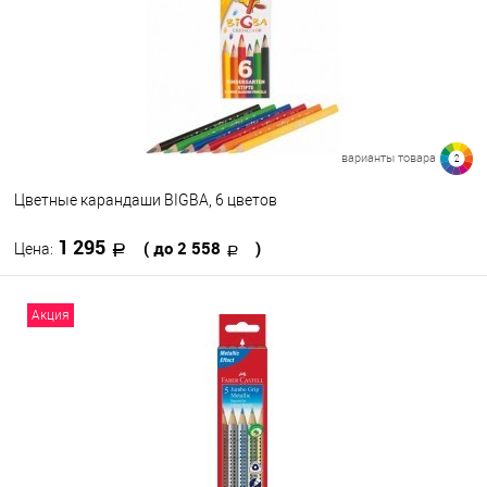
варианты товара
2
Цветные карандаши BIGBA, 6 цветов
1 295
( до 2 558
)
Цена:
В корзину
Акция
В избранное
В наличии
Набор цветов
6
12