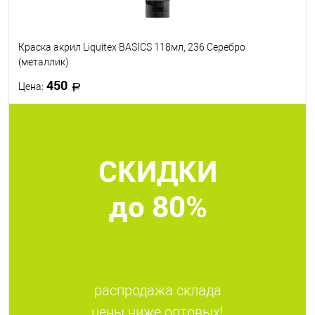
Краска акрил Liquitex BASICS 118мл, 236 Серебро
(металлик)
450
Цена:
В корзину
СКИДКИ
В избранное
В наличии
до 80%
распродажа склада
цены ниже оптовых!