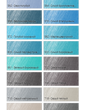
562 - Серо-голубой
564 - Синий бриллиантовый
566 - Берлинская лазурь фталоцианин
570 - Синий фталоцианин
572 - Голубой основной
582 - Марганцево-синий фталоцианин
820 - Синий перламутровый
522 - Синий бирюзовый
661 - Зеленый бирюзовый
702 - Сажа газовая
735 - Черный оксид
708 - Серый Пейна
710 - Серый нейтральный
718 - Серый теплый