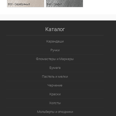
800 - Серебряный
840 - Графит
Каталог
Карандаши
Ручки
Фломастеры и Маркеры
Бумага
Пастель и мелки
Черчение
Краски
Холсты
Мольберты и этюдники