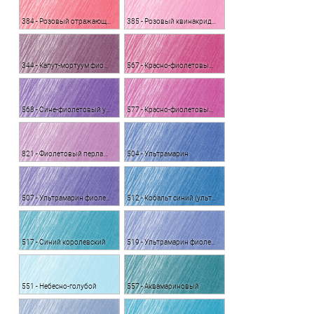
384 - Розовый отражающий
385 - Розовый квинакридон светлый
344 - Капут-мортуум фиолетовый
567 - Красно-фиолетовый устойчивый
568 - Сине-фиолетовый устойчивый
577 - Красно-фиолетовый светлый устойчивый
821 - Фиолетовый перламутровый
504 - Ультрамарин
507 - Ультрамарин фиолетовый
512 - Кобальт синий (ультрамариновый)
517 - Синий королевский
519 - Ультрамарин фиолетовый светлый
551 - Небесно-голубой
557 - Аквамариновый