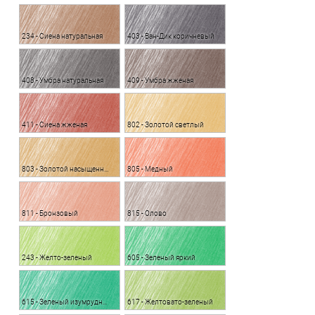
234 - Сиена натуральная
403 - Ван-Дик коричневый
408 - Умбра натуральная
409 - Умбра жженая
411 - Сиена жженая
802 - Золотой светлый
803 - Золотой насыщенный
805 - Медный
811 - Бронзовый
815 - Олово
243 - Желто-зеленый
605 - Зеленый яркий
615 - Зеленый изумрудный
617 - Желтовато-зеленый