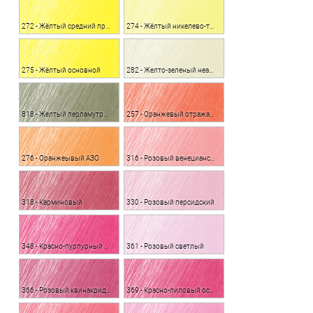
272 - Жёлтый средний прозрачный
274 - Жёлтый никелево-титановый
275 - Жёлтый основной
282 - Желто-зеленый неаполитанский
818 - Желтый перламутровый
257 - Оранжевый отражающий
276 - Оранжеывый АЗО
316 - Розовый венецианский
318 - Карминовый
330 - Розовый персидский
348 - Красно-пурпурный устойчивый
361 - Розовый светлый
366 - Розовый квинакридон
369 - Красно-лиловый основной