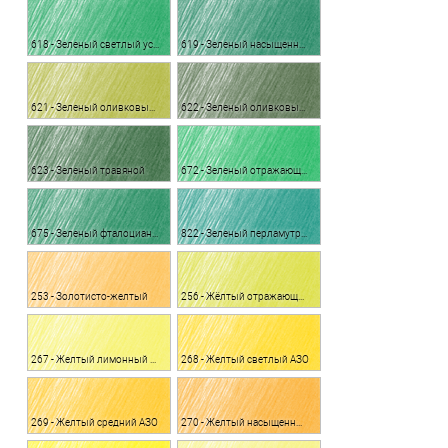
618 - Зеленый светлый устойчивый
619 - Зеленый насыщенный устойчивый
621 - Зеленый оливковый светлый
622 - Зеленый оливковый насыщенный
623 - Зеленый травяной
672 - Зеленый отражающий
675 - Зеленый фталоцианин
822 - Зеленый перламутровый
253 - Золотисто-желтый
256 - Жёлтый отражающий
267 - Желтый лимонный АЗО
268 - Желтый светлый АЗО
269 - Желтый средний АЗО
270 - Желтый насыщенный АЗО