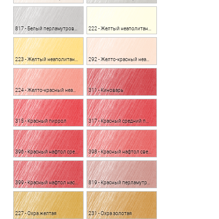
817 - Белый перламутровый
222 - Желтый неаполитанский светлый
223 - Желтый неаполитанский насыщенный
292 - Желто-красный неаполитанский светлый
224 - Желто-красный неаполитанский
311 - Киноварь
315 - Красный пиррол
317 - Красный средний прозрачный
396 - Красный нафтол средний
398 - Красный нафтол светлый
399 - Красный нафтол насыщенный
819 - Красный перламутровый
227 - Охра желтая
231 - Охра золотая