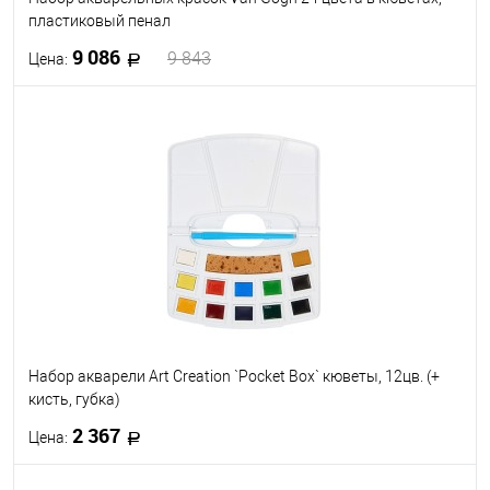
пластиковый пенал
9 086
9 843
Цена:
В корзину
В избранное
Под заказ
Набор акварели Art Creation `Pocket Box` кюветы, 12цв. (+
кисть, губка)
2 367
Цена: