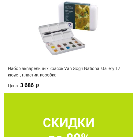
В избранное
Под заказ
Набор акварельных красок Van Gogh National Gallery 12
кювет, пластик. коробка
3 686
Цена:
В корзину
СКИДКИ
В избранное
Под заказ