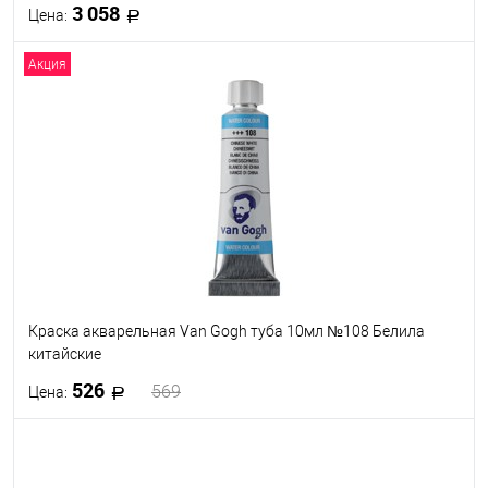
3 058
Цена:
Акция
В корзину
В избранное
Под заказ
Краска акварельная Van Gogh туба 10мл №108 Белила
китайские
526
569
Цена:
В корзину