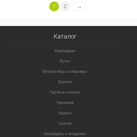
1
2
→
Каталог
Карандаши
Ручки
Фломастеры и Маркеры
Бумага
Пастель и мелки
Черчение
Краски
Холсты
Мольберты и этюдники