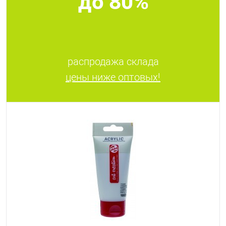
до 80%
распродажа склада
цены ниже оптовых!