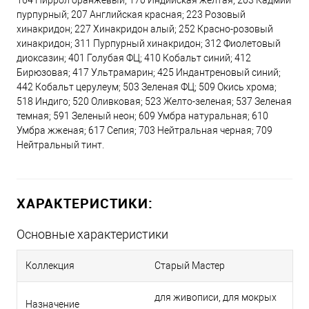
164 Пиррол оранжевый; 170 Индийская желтая; 203 Кадмий
пурпурный; 207 Английская красная; 223 Розовый
хинакридон; 227 Хинакридон алый; 252 Красно-розовый
хинакридон; 311 Пурпурный хинакридон; 312 Фиолетовый
диоксазин; 401 Голубая ФЦ; 410 Кобальт синий; 412
Бирюзовая; 417 Ультрамарин; 425 Индантреновый синий;
442 Кобальт церулеум; 503 Зеленая ФЦ; 509 Окись хрома;
518 Индиго; 520 Оливковая; 523 Желто-зеленая; 537 Зеленая
темная; 591 Зеленый неон; 609 Умбра натуральная; 610
Умбра жженая; 617 Сепия; 703 Нейтральная черная; 709
Нейтральный тинт.
ХАРАКТЕРИСТИКИ:
Основные характеристики
Коллекция
Старый Мастер
для живописи, для мокрых
Назначение