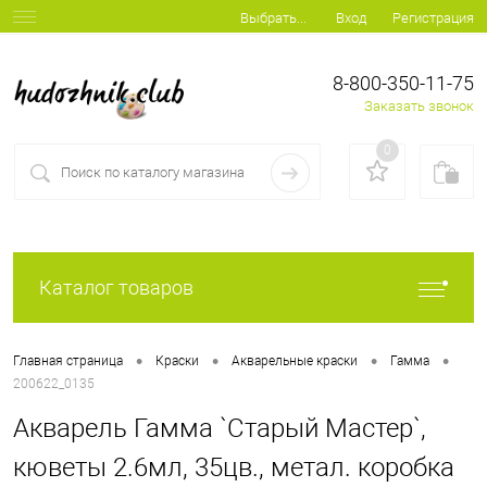
Вход
Регистрация
Выбрать...
8-800-350-11-75
Заказать звонок
0
Каталог товаров
•
•
•
•
Главная страница
Краски
Акварельные краски
Гамма
200622_0135
Акварель Гамма `Старый Мастер`,
кюветы 2.6мл, 35цв., метал. коробка