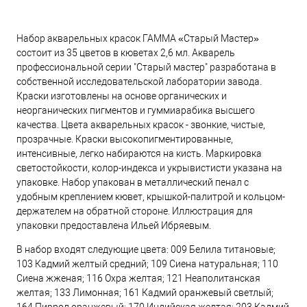
Набор акварельных красок ГАММА «Старый Мастер»
состоит из 35 цветов в кюветах 2,6 мл. Акварель
профессиональной серии "Старый мастер" разработана в
собственной исследовательской лаборатории завода.
Краски изготовлены на основе органических и
неорганических пигментов и гуммиарабика высшего
качества. Цвета акварельных красок - звонкие, чистые,
прозрачные. Краски высокопигментированные,
интенсивные, легко набираются на кисть. Маркировка
светостойкости, колор-индекса и укрывистисти указана на
упаковке. Набор упакован в металлический пенал с
удобным креплением кювет, крышкой-палитрой и кольцом-
держателем на обратной стороне. Иллюстрация для
упаковки предоставлена Ильей Ибряевым.
В набор входят следующие цвета: 009 Белила титановые;
103 Кадмий желтый средний; 109 Сиена натуральная; 110
Сиена жженая; 116 Охра желтая; 121 Неаполитанская
желтая; 133 Лимонная; 161 Кадмий оранжевый светлый;