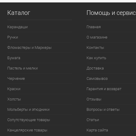
Каталог
Помощь и серви
Карандаши
Главная
Ручки
О магазине
Фломастеры и Маркеры
Контакты
Бумага
Как купить
Пастель и мелки
Доставка
Черчение
Самовывоз
Краски
Гарантия и возврат
Холсты
Отзывы
Мольберты и этюдники
Вопросы и ответы
Сопутствующие товары
Статьи
Канцелярские товары
Карта сайта