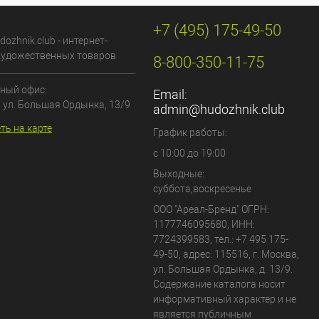
+7 (495) 175-49-50
dozhnik.club - интернет-
художественных товаров
8-800-350-11-75
ный офис:
Email:
, ул. Большая Ордынка, 13/9
admin@hudozhnik.club
ть на карте
График работы:
с 10:00 до 19:00
Выходные:
суббота,воскресенье
ООО "Ареал-Бренд"
ОГРН:
1177746095680, ИНН:
7724399583, тел.:
+7 495 175-
49-50
,
адрес:
115516
,
г. Москва
,
ул. Большая Ордынка, д. 13/9
.
Содержание каталога носит
информативный характер и не
является публичным