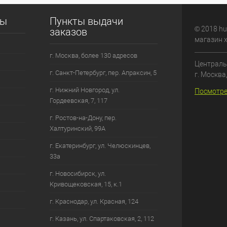
сы
Пункты выдачи
© 2018 hu
заказов
магазин 
г. Москва, более 130 адресов
Централь
г. Санкт-Петербург, пер. Апраксин, 5
г. Москва
г. Нижний Новгород, ул.
Посмотре
Гордеевская, 7, 117
г. Ростов-на-Дону, пер.
Халтуринский, 99А
г. Екатеринбург, ул. Челюскинцев,
33а
г. Новосибирск, ул.
Кривощековская, 15, к.1
г. Краснодар, ул. Красная, 124
г. Казань, ул. Спартаковская, 2, 112