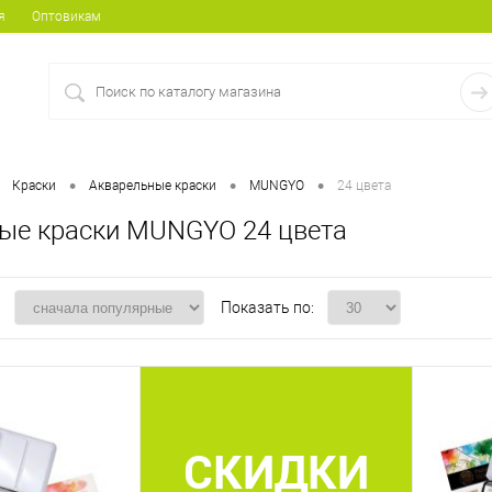
я
Оптовикам
•
•
•
Краски
Акварельные краски
MUNGYO
24 цвета
ые краски MUNGYO 24 цвета
:
Показать по:
СКИДКИ