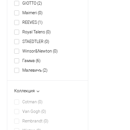
GIOTTO
(2)
Maimeri
(0)
REEVES
(1)
Royal Talens
(0)
STAEDTLER
(0)
Winsor&Newton
(0)
Гамма
(6)
Малевичъ
(2)
Коллекция
Cotman
(0)
Van Gogh
(0)
Rembrandt
(0)