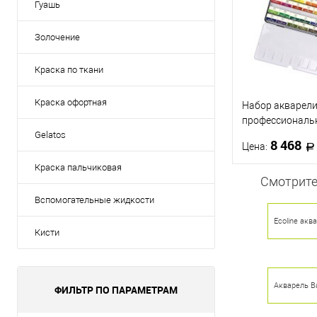
Гуашь
Золочение
Краска по ткани
Краска офортная
Набор акварел
профессиональ
GALLERY, больш
Gelatos
8 468
Цена:
цвета
Краска пальчиковая
Смотрите
В 
Вспомогательные жидкости
Ecoline акв
Купить в 1 кл
Кисти
В избранное
Акварель В
ФИЛЬТР ПО ПАРАМЕТРАМ