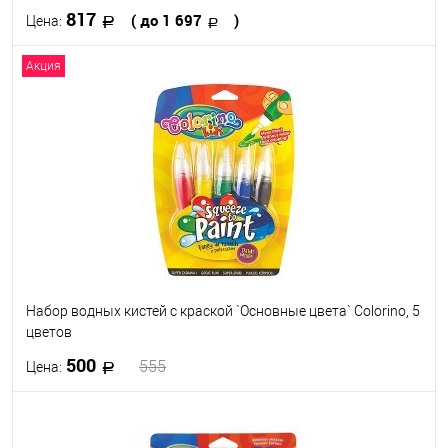
817
( до 1 697
)
Цена:
Акция
В корзину
В избранное
В наличии
Набор цветов
6
12
Набор водных кистей с краской `Основные цвета` Colorino, 5
цветов
500
555
Цена:
В корзину