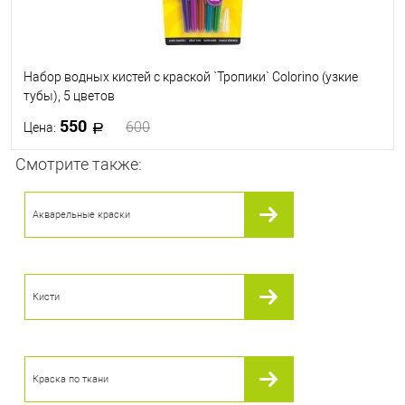
Набор водных кистей с краской `Тропики` Colorino (узкие
тубы), 5 цветов
550
600
Цена:
Смотрите также:
В корзину
Акварельные краски
В избранное
В наличии
Кисти
Краска по ткани