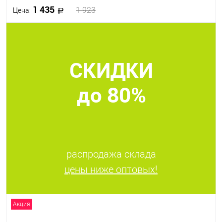
1 435
1 923
Цена:
В корзину
СКИДКИ
В избранное
В наличии
до 80%
распродажа склада
цены ниже оптовых!
Акция