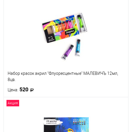
В корзину
В избранное
В наличии
Исполнение
Пастельные тона
Цвета заката
Морской пейзаж
Набор красок акрил "Флуоресцентные" МАЛЕВИЧЪ 12мл,
8цв.
520
Цена:
Акция
В корзину
В избранное
В наличии