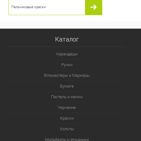
Пальчиковые краски
Каталог
Карандаши
Ручки
Фломастеры и Маркеры
Бумага
Пастель и мелки
Черчение
Краски
Холсты
Мольберты и этюдники