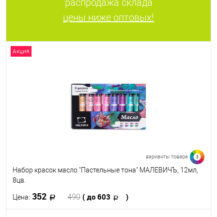
распродажа склада
цены ниже оптовых!
Акция
варианты товара
3
Набор красок масло "Пастельные тона" МАЛЕВИЧЪ, 12мл,
8цв.
352
( до 603
)
490
Цена: