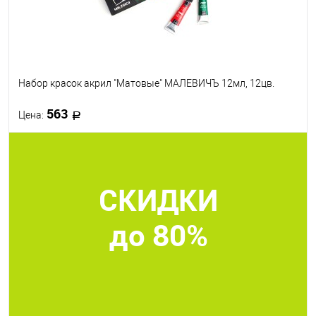
Набор красок акрил "Матовые" МАЛЕВИЧЪ 12мл, 12цв.
563
Цена:
В корзину
СКИДКИ
В избранное
В наличии
до 80%