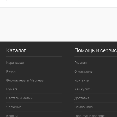
0
Каталог
Помощь и серви
Карандаши
Главная
Ручки
О магазине
Фломастеры и Маркеры
Контакты
Бумага
Как купить
Пастель и мелки
Доставка
Черчение
Самовывоз
Краски
Гарантия и возврат