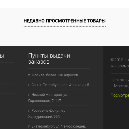
НЕДАВНО ПРОСМОТРЕННЫЕ ТОВАРЫ
сы
Пункты выдачи
© 2018 hu
заказов
магазин 
г. Москва, более 130 адресов
Централь
г. Санкт-Петербург, пер. Апраксин, 5
г. Москва
г. Нижний Новгород, ул.
Посмотре
Гордеевская, 7, 117
г. Ростов-на-Дону, пер.
Халтуринский, 99А
г. Екатеринбург, ул. Челюскинцев,