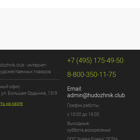
+7 (495) 175-49-50
dozhnik.club - интернет-
художественных товаров
8-800-350-11-75
ный офис:
Email:
, ул. Большая Ордынка, 13/9
admin@hudozhnik.club
ть на карте
График работы:
с 10:00 до 19:00
Выходные:
суббота,воскресенье
ООО "Ареал-Бренд"
ОГРН: