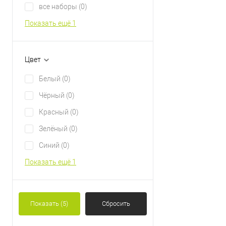
все наборы
(0)
Показать ещё 1
Цвет
Белый
(0)
Чёрный
(0)
Красный
(0)
Зелёный
(0)
Синий
(0)
Показать ещё 1
Показать
(5)
Сбросить