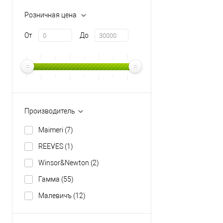
Розничная цена
От
До
Производитель
Maimeri
(7)
REEVES
(1)
Winsor&Newton
(2)
Гамма
(55)
Малевичъ
(12)