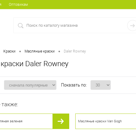
я
Оптовикам
•
•
Краски
Масляные краски
Daler Rowney
краски Daler Rowney
:
Показать по:
 также:
ляная зеленая
Масляные краски Van Gogh