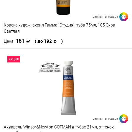
варианты товара
>10
Краска худож. акрил Гамма `Студия`, туба 75мл, 105 Охра
Светлая
161
( до 192
)
Цена:
В корзину
Акция
В избранное
В наличии
Цвет
009
508
504
503
418
417
412
401
520
919
варианты товара
>10
Посмотреть все варианты
Акварель Winsor&Newton COTMAN в тубах 21мл, оттенок