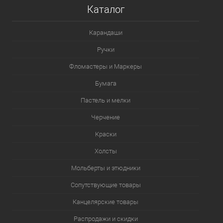
Каталог
В избранное
В наличии
Карандаши
Цвет
Ручки
552
731
745
108
111
Фломастеры и Маркеры
150
348
386
331
267
Бумага
Пастель и мелки
Посмотреть все варианты
Черчение
Краски
Холсты
Мольберты и этюдники
Сопутствующие товары
Канцелярские товары
Распродажи и скидки