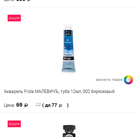
В корзину
Акция
В избранное
В наличии
Цвет
варианты товара
>10
Акварель Frida МАЛЕВИЧЪ, туба 12мл, 002 бирюзовый
69
( до 77
)
77
Цена:
В корзину
Акция