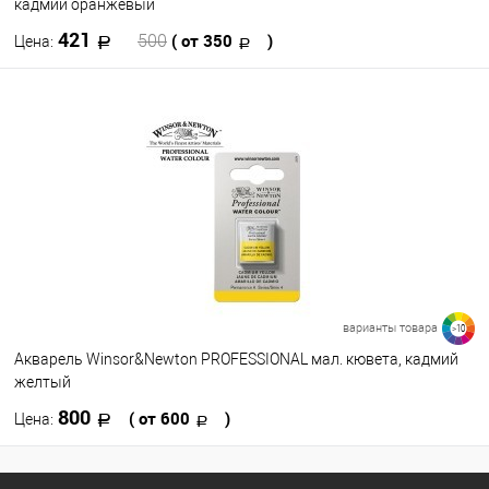
кадмий оранжевый
421
( от 350
)
500
Цена:
В корзину
В избранное
В наличии
Цвет
362
337
331
676
554
329
119
103
090
317
варианты товара
>10
Посмотреть все варианты
Акварель Winsor&Newton PROFESSIONAL мал. кювета, кадмий
желтый
800
( от 600
)
Цена:
В корзину