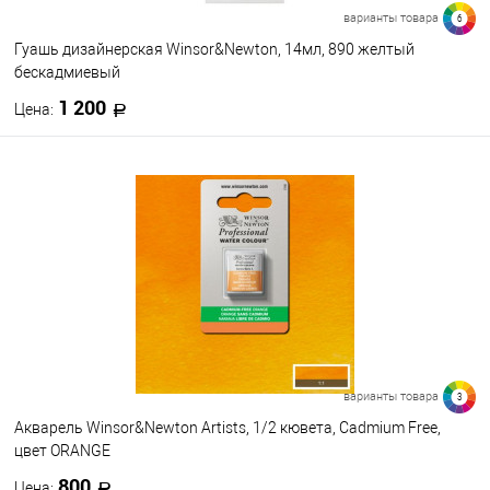
варианты товара
6
Гуашь дизайнерская Winsor&Newton, 14мл, 890 желтый
бескадмиевый
1 200
Цена:
В корзину
В избранное
В наличии
Цвет
варианты товара
3
Акварель Winsor&Newton Artists, 1/2 кювета, Cadmium Free,
цвет ORANGE
800
Цена: