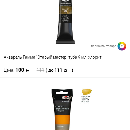
В избранное
В наличии
Цвет
024
028
030
032
033
034
021
020
002
010
варианты товара
2
Посмотреть все варианты
Акварель Гамма `Старый мастер` туба 9 мл, хлорит
100
( до 111
)
111
Цена:
В корзину
В избранное
В наличии
Цвет