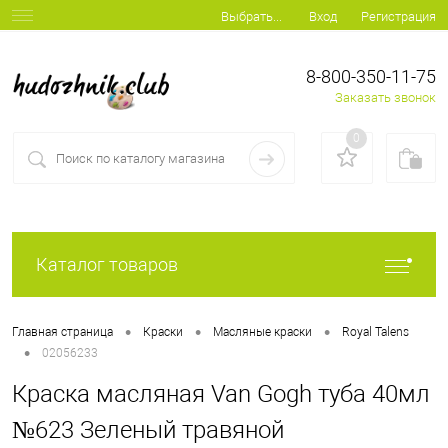
Вход
Регистрация
Выбрать...
8-800-350-11-75
Заказать звонок
0
Каталог товаров
•
•
•
Главная страница
Краски
Масляные краски
Royal Talens
•
02056233
Краска масляная Van Gogh туба 40мл
№623 Зеленый травяной