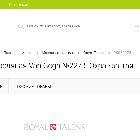
я
Оптовикам
•
•
•
Пастель и мелки
Масляная пастель
Royal Talens
95862275
асляная Van Gogh №227.5 Охра желтая
КИ
ПОХОЖИЕ ТОВАРЫ