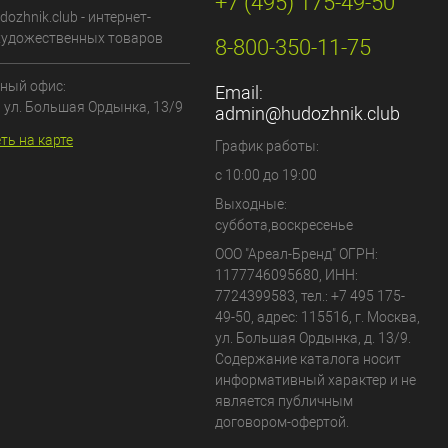
+7 (495) 175-49-50
dozhnik.club - интернет-
художественных товаров
8-800-350-11-75
ный офис:
Email:
, ул. Большая Ордынка, 13/9
admin@hudozhnik.club
ть на карте
График работы:
с 10:00 до 19:00
Выходные:
суббота,воскресенье
ООО "Ареал-Бренд"
ОГРН:
1177746095680, ИНН:
7724399583, тел.:
+7 495 175-
49-50
,
адрес:
115516
,
г. Москва
,
ул. Большая Ордынка, д. 13/9
.
Содержание каталога носит
информативный характер и не
является публичным
договором-офертой.