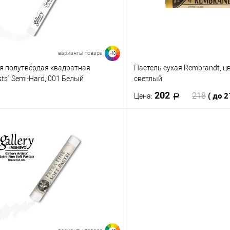
Цвет
237 - Серый синий
103
105
107
108
074
055
053
111
113
115
116
046
045
044
236 - Серый чёрный
варианты товара
>10
ая полутвёрдая квадратная
Пастель сухая Rembrandt, ц
осмотреть все варианты
Посмотреть все
sts` Semi-Hard, 001 Белый
светлый
235 - Серый тёмный
202
( до 
218
Цена:
234 - Серый перламутр
В корзину
В корз
 клик
К сравнению
Купить в 1 клик
233 - Серый слоновий
е
В наличии
В избранное
Цвет
232 - Серый яркий
077
078
079
080
619.7
619.5
704.7
231 - Серый серебряный
082
083
084
085
235.3
234.7
236.3