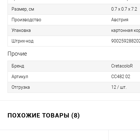
Размер, см
0.7 x 0.7 x 7.2
Производство
Австрия
Упаковка
картонная ко
Штрих-код
90025928820
Прочие
Бренд
CretacoloR
Артикул
CC482 02
Отгрузка
12 / шт.
ПОХОЖИЕ ТОВАРЫ (8)