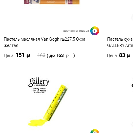
Цвет
Цвет
101
109
варианты товара
6
Пастель масляная Van Gogh №227.5 Охра
Пастель сух
П
желтая
GALLERY Arti
151
83
( до 163
)
163
Цена:
Цена:
В корзину
Купить в 1 клик
К сравнению
Купить в 1
В избранное
В наличии
В избранно
Цвет
Цвет
061
081