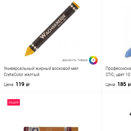
варианты товара
5
Универсальный жирный восковой мел
Профессиона
CretaColor желтый
STIC, цвет 1
119
185
Цена:
Цена:
В корзину
Акция
Купить в 1 клик
К сравнению
Купить в 1
В избранное
В наличии
В избранно