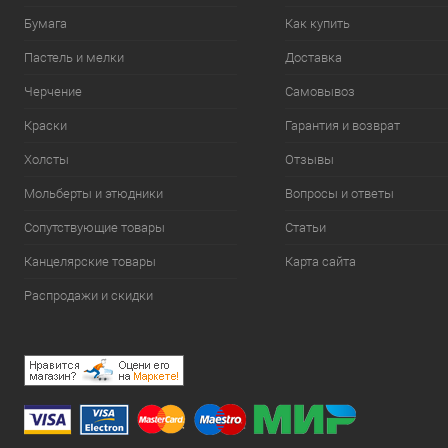
Бумага
Как купить
Пастель и мелки
Доставка
Черчение
Самовывоз
Краски
Гарантия и возврат
Холсты
Отзывы
Мольберты и этюдники
Вопросы и ответы
Сопутствующие товары
Статьи
Канцелярские товары
Карта сайта
Распродажи и скидки