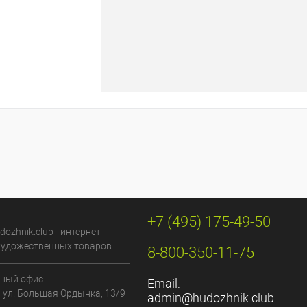
 варианты
+7 (495) 175-49-50
dozhnik.club - интернет-
художественных товаров
8-800-350-11-75
ный офис:
Email:
, ул. Большая Ордынка, 13/9
admin@hudozhnik.club
й