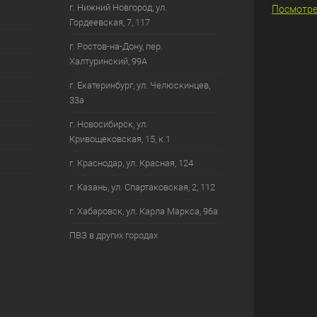
г. Нижний Новгород, ул.
Посмотре
Гордеевская, 7, 117
187 - Зелёный насыщенный
г. Ростов-на-Дону, пер.
Халтуринский, 99А
131 - Жёлто-коричневый светлый
г. Екатеринбург, ул. Челюскинцев,
33а
г. Новосибирск, ул.
130 - Жёлто-коричневый темный
Кривощековская, 15, к.1
г. Краснодар, ул. Красная, 124
127 - Рубиновый
г. Казань, ул. Спартаковская, 2, 112
г. Хабаровск, ул. Карла Маркса, 96а
126 - Пурпурный
ПВЗ в других городах
125 - Марс фиолетовый
117 - Краплак