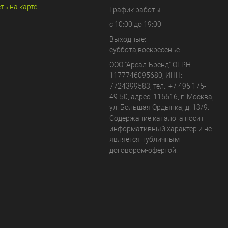
ть на карте
График работы:
с 10:00 до 19:00
Выходные:
суббота,воскресенье
ООО "Ареал-Бренд"
ОГРН:
1177746095680, ИНН:
7724399583, тел.:
+7 495 175-
49-50
,
адрес:
115516
,
г. Москва
,
ул. Большая Ордынка, д. 13/9
.
Содержание каталога носит
информативный характер и не
является публичным
договором-офертой.