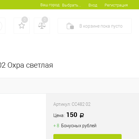
Ваш город:
Вход
Регистрация
Выбрать...
0
0
В корзине
пока
пусто
02 Охра светлая
Артикул:
CC482 02
150
Цена:
+ 8
Бонусных рублей