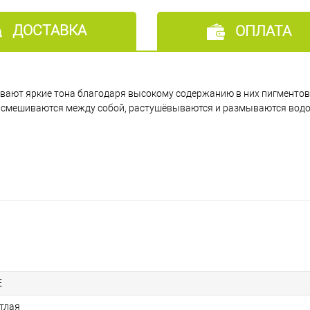
217 - Жёлто-коричневый
ДОСТАВКА
ОПЛАТА
216 - Оливковый коричневый
чивают яркие тона благодаря высокому содержанию в них пигментов
214 - Сангина темная
о смешиваются между собой, растушёвываются и размываются водо
213 - Красный помпейский
212 - Индийская красная
210 - Сиена жженая
209 - Английская красная
E
етлая