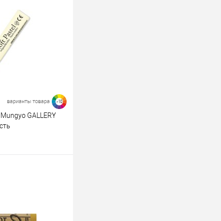
варианты товара
>10
я Mungyo GALLERY
ость
ину
К сравнению
В наличии