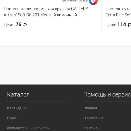
варианты товара
>10
Пастель масляная мягкая круглая GALLERY
Пастель сух
П
Artists` Soft Oil, 201 Желтый лимонный
Extra Fine Sof
76
114
Цена:
Цена:
В корзину
Купить в 1 клик
К сравнению
Купить в 1
В избранное
В наличии
В избранно
0
Цвет
Цвет
272
253
252
251
250
327
Каталог
Помощь и серви
249
248
247
246
245
469
Карандаши
Главная
Посмотреть все варианты
П
Ручки
О магазине
Фломастеры и Маркеры
Контакты