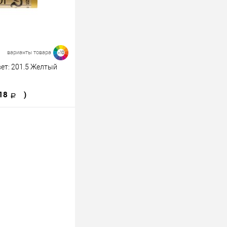
052
051
043
042
варианты товара
>10
вет: 201.5 Желтый
 варианты
218
)
ину
К сравнению
В наличии
727.8
727.10
236.5
231.8