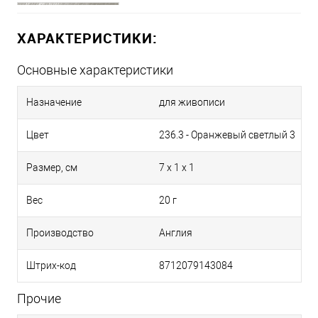
704.7 - Серый 7
ХАРАКТЕРИСТИКИ:
727.8 - Серый синеватый 8
Основные характеристики
Назначение
для живописи
727.10 - Серый синеватый 10
Цвет
236.3 - Оранжевый светлый 3
235.3 - Оранжевый 3
Размер, см
7 x 1 x 1
Вес
20 г
234.7 - Сиена натуральная 7
Производство
Англия
236.3 - Оранжевый светлый 3
Штрих-код
8712079143084
Прочие
236.5 - Оранжевый светлый 5