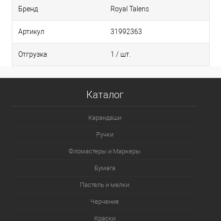
Бренд
Royal Talens
231.8 - Охра золотая 8
Артикул
31992363
202.5 - Желтый насыщенный 5
Отгрузка
1 / шт.
201.5 - Желтый светлый 5
Каталог
205.8 - Желтый лимонный 8
Карандаши
Ручки
227.5 - Охра желтая 5
Фломастеры и Маркеры
Бумага
408.9 - Умбра натуральная 9
Пастель и мелки
Черчение
411.8 - Сиена жженая 8
Краски