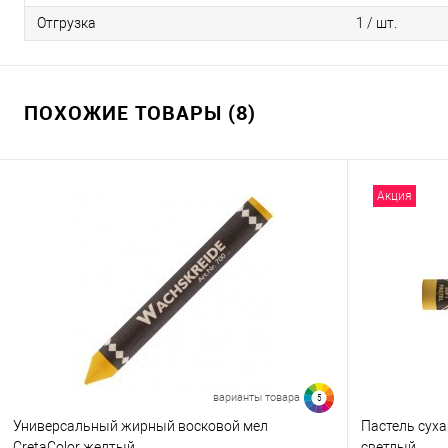
Отгрузка
1 / шт.
ПОХОЖИЕ ТОВАРЫ (8)
Акция
варианты товара
5
Универсальный жирный восковой мел
Пастель суха
CretaColor желтый
светлый