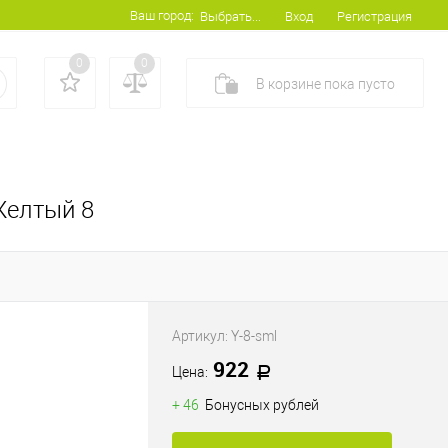
Ваш город:
Вход
Регистрация
Выбрать...
0
0
В корзине
пока
пусто
Желтый 8
Артикул:
Y-8-sml
922
Цена:
+ 46
Бонусных рублей