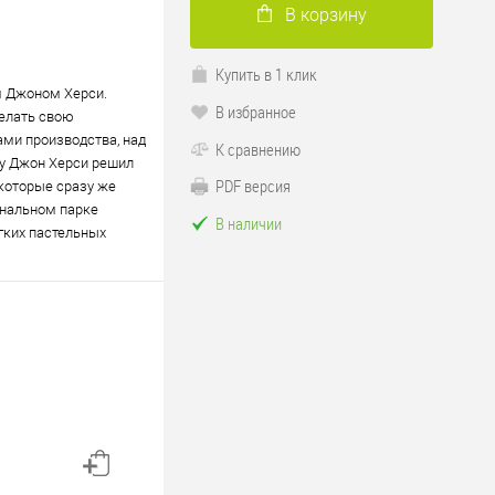
В корзину
Купить в 1 клик
м Джоном Херси.
В избранное
делать свою
ами производства, над
К сравнению
ду Джон Херси решил
PDF версия
 которые сразу же
ональном парке
В наличии
гких пастельных