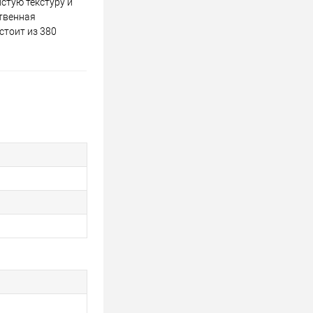
стую текстуру и
ственная
стоит из 380