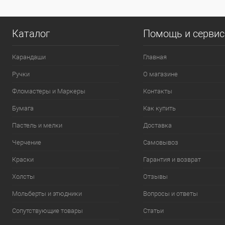
Цвет
Цвет
101
Каталог
Помощь и серви
109
Карандаши
Главная
П
Ручки
О магазине
Фломастеры и Маркеры
Контакты
Бумага
Как купить
Пастель и мелки
Доставка
Черчение
Самовывоз
Краски
Гарантия и возврат
Холсты
Отзывы
Мольберты и этюдники
Вопросы и ответы
Сопутствующие товары
Статьи