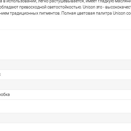
 в использовании, легко растушевывается, имеет гладкую масляни
обладают превосходной светостойкостью. Unison это - высококаче
RED-9 - Красный 9
нием традиционных пигментов. Полная цветовая палитра Unison со
RED-17 - Красный 17
RE-8 - Красный земляной 8
RED-18 - Красный 18
8
A-12 - Дополнительный 12
робка
BE-36 - Коричневый земляной 36
BG-3 - Сине-зеленый 3