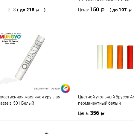
150
( до 218
)
( до 197
218
Цена:
В корзину
В корз
 клик
К сравнению
Купить в 1 клик
е
В наличии
В избранное
Цвет
19.5
704.7
727.8
727.10
255
220
219
34.7
236.3
236.5
231.8
216
214
213
варианты товара
>10
ожественная масляная круглая
Цветной угольный брусок Art
осмотреть все варианты
Посмотреть все
astels, 501 Белый
перманентный белый
356
Цена:
В корзину
В корз