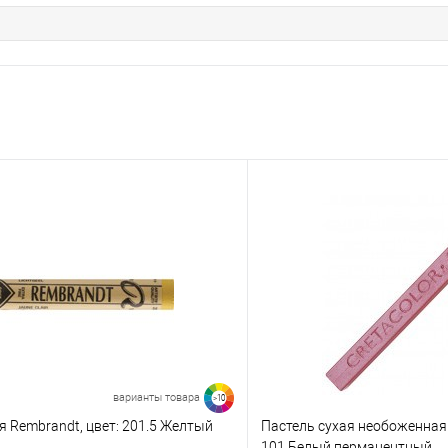
BG-10 - Сине-зеленый 10
BE-6 - Коричневый земляной 6
BE-5 - Коричневый земляной 5
A-13 - Дополнительный 13
BV-12 - Сине-фиолетовый 12
BV-7 - Сине-фиолетовый 7
варианты товара
>10
я Rembrandt, цвет: 201.5 Желтый
Пастель сухая необоженная
101 Белый перманентный