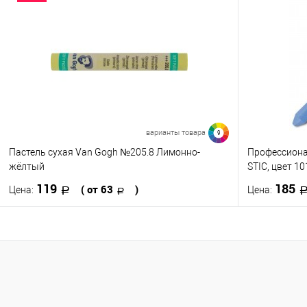
Купить в 1 клик
К сравнению
Купить в 1
В избранное
В наличии
В избранно
Цвет
Цвет
327
447
448
459
465
572
469
477
515
519
525
549
варианты товара
9
Пастель сухая Van Gogh №205.8 Лимонно-
Профессиона
Посмотреть все варианты
П
жёлтый
STIC, цвет 1
119
185
( от 63
)
Цена:
Цена:
В корзину
Купить в 1 клик
К сравнению
Купить в 1
В избранное
В наличии
В избранно
0