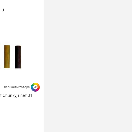
)
ину
К сравнению
В наличии
218
217
212
210
варианты товара
>10
 Chunky, цвет 01
 варианты
ину