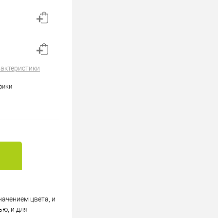
рактеристики
фики
начением цвета, и
ью, и для