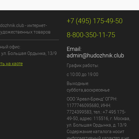
+7 (495) 175-49-50
dozhnik.club - интернет-
художественных товаров
8-800-350-11-75
ный офис:
Email:
, ул. Большая Ордынка, 13/9
admin@hudozhnik.club
ть на карте
График работы:
с 10:00 до 19:00
Выходные:
суббота,воскресенье
ООО "Ареал-Бренд"
ОГРН:
1177746095680, ИНН:
7724399583, тел.:
+7 495 175-
49-50
,
адрес:
115516
,
г. Москва
,
ул. Большая Ордынка, д. 13/9
.
Содержание каталога носит
информативный характер и не