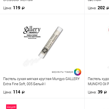
119
202
Цена:
Цена:
В корзину
Купить в 1 клик
К сравнению
Купить в 1
В избранное
В наличии
В избранно
Цвет
Цвет
619.7
6
235.3
2
варианты товара
>10
Пастель сухая мягкая круглая Mungyo GALLERY
Пастель худ
П
Extra Fine Soft, 005 Белый I
MUNGYO Oil P
114
39
Цена:
Цена:
В корзину
Акция