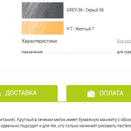
GREY-36 - Серый 36
Y-7 - Желтый 7
Характеристики:
Все ха
Y-8 - Желтый 8
Назначение
для гра
Y-9 - Желтый 9
GREY-13 - Серый 13
ДОСТАВКА
ОПЛАТА
YGE-10 - Желто-зеленый 10
ритания). Круглый в сечении мелок имеет бумажную манжету с обоз
RED-8 - Красный 8
деально подходит и для тех, кто только начинает рисовать пастел