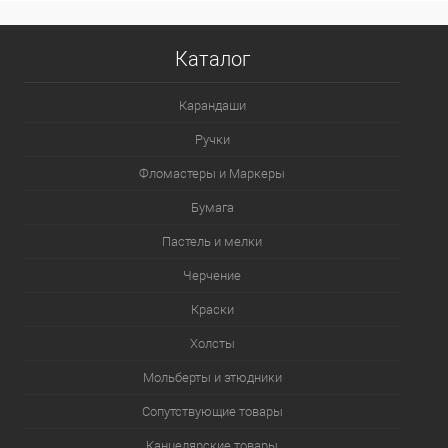
Каталог
Карандаши
Ручки
Фломастеры и Маркеры
Бумага
Пастель и мелки
Черчение
Краски
Холсты
Мольберты и этюдники
Сопутствующие товары
Канцелярские товары