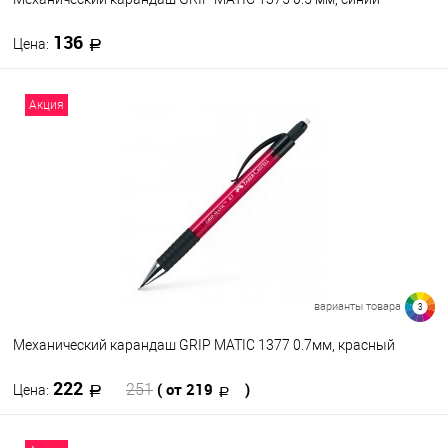
136
Цена:
В корзину
Акция
В избранное
В наличии
варианты товара
3
Механический карандаш GRIP MATIC 1377 0.7мм, красный
222
( от 219
)
251
Цена:
В корзину