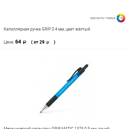
варианты товара
>10
Капиллярная ручка GRIP 0.4 мм, цвет жёлтый
64
( от 29
)
Цена:
В корзину
В избранное
В наличии
Цвет
107
115
119
151
247
163
166
167
180
199
Посмотреть все варианты
Механический карандаш GRIP MATIC 1375 0.5 мм, синий