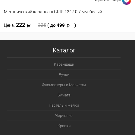
варианты товара
7
Механический карандаш GRIP 1347 0.7 мм, белый
222
( до 499
)
325
Цена:
В корзину
Каталог
В избранное
В наличии
Карандаши
Цвет
Ручки
Фломастеры и Маркеры
Бумага
Пастель и мелки
Черчение
Краски