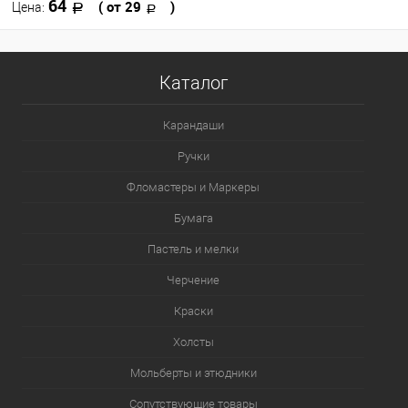
64
( от 29
)
Цена:
В корзину
Каталог
В избранное
В наличии
Карандаши
Цвет
Ручки
107
115
119
151
247
Фломастеры и Маркеры
163
166
167
180
199
Бумага
Пастель и мелки
Посмотреть все варианты
Черчение
Краски
Холсты
Мольберты и этюдники
Сопутствующие товары