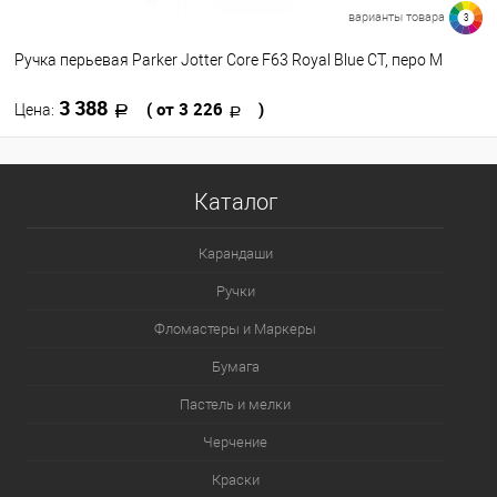
варианты товара
3
Ручка перьевая Parker Jotter Core F63 Royal Blue CT, перо M
3 388
( от 3 226
)
Цена:
В корзину
Каталог
В избранное
В наличии
Карандаши
Цвет
Ручки
Фломастеры и Маркеры
Бумага
Пастель и мелки
Черчение
Краски