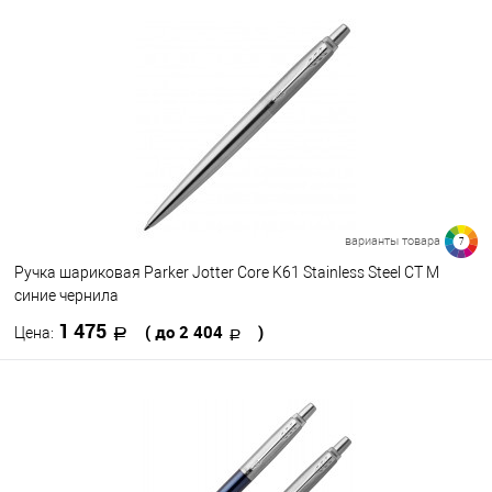
варианты товара
7
Ручка шариковая Parker Jotter Core K61 Stainless Steel CT M
синие чернила
1 475
( до 2 404
)
Цена:
В корзину
В избранное
В наличии
Цвет